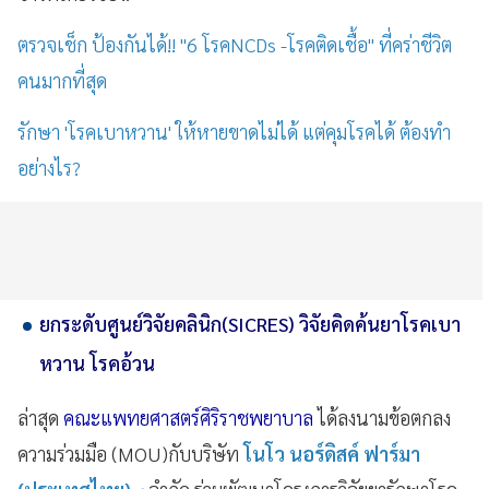
ตรวจเช็ก ป้องกันได้!! "6 โรคNCDs -โรคติดเชื้อ" ที่คร่าชีวิต
คนมากที่สุด
รักษา 'โรคเบาหวาน' ให้หายขาดไม่ได้ แต่คุมโรคได้ ต้องทำ
อย่างไร?
ยกระดับศูนย์วิจัยคลินิก(SICRES) วิจัยคิดค้นยาโรคเบา
หวาน โรคอ้วน
ล่าสุด
คณะแพทยศาสตร์ศิริราชพยาบาล
ได้ลงนามข้อตกลง
ความร่วมมือ (MOU)กับบริษัท
โนโว นอร์ดิสค์ ฟาร์มา