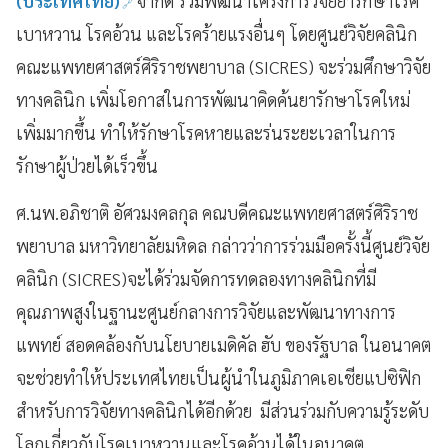
(ประเทศไทย)
จำกัด ร่วมพัฒนาโครงการวิจัยยารักษาโรค
เบาหวาน โรคอ้วน และโรคร้ายแรงอื่นๆ โดยศูนย์วิจัยคลินิก
คณะแพทยศาสตร์ศิริราชพยาบาล (SICRES) จะร่วมศึกษาวิจัย
ทางคลินิก เพิ่มโอกาสในการพัฒนาคิดค้นยารักษาโรคใหม่
เพิ่มมากขึ้น ทำให้รักษาโรคหายและร่นระยะเวลาในการ
รักษาผู้ป่วยได้เร็วขึ้น
ศ.นพ.อภิชาติ อัศวมงคลกุล คณบดีคณะแพทยศาสตร์ศิริราช
พยาบาล มหาวิทยาลัยมหิดล กล่าวว่าการร่วมมือครั้งนี้ศูนย์วิจัย
คลินิก (SICRES)จะได้ร่วมจัดการทดลองทางคลินิกที่มี
คุณภาพสูงในฐานะศูนย์กลางการวิจัยและพัฒนาทางการ
แพทย์ สอดคล้องกับนโยบายเมดิคัล ฮับ ของรัฐบาล ในอนาคต
จะช่วยทำให้ประเทศไทยเป็นผู้นำในภูมิภาคเอเชียแปซิฟิก
สำหรับการวิจัยทางคลินิกได้อีกด้วย มีส่วนร่วมกับความรู้ระดับ
โลกเกี่ยวกับโรคเบาหวานและโรคอ้วนได้ในอนาคต