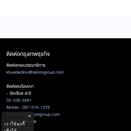
ติดต่อกรุงเทพธุรกิจ
ติดต่อกองบรรณาธิการ
ktwebeditor@nationgroup.com
ติดต่อลงโฆษณา
- อัลเลียซ สะอิ
02-338-3561
Mobile : 087-519-1379
allias_sae@nationgroup.com
×
- ศิชล ภวัตโณทัย
เราใช้คุกกี้
085-255-6753
เพื่อให้