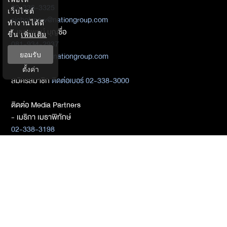
02-338-3325
เว็บไซต์
sichol_paw@nationgroup.com
ทำงานได้ดี
- เชลงพจน์ บุญซื่อ
ขึ้น
เพิ่มเติม
081-934-2937
ยอมรับ
chalengpot@nationgroup.com
ตั้งค่า
สมัครสมาชิก
ติดต่อเบอร์ 02-338-3000
ติดต่อ Media Partners
- เมธิกา เมธาพิทักษ์
02-338-3198
metika_met@nationgroup.com
หมวดหมู่ข่าว
Economics
Finance
Business
Tech
Sustainability
Auto