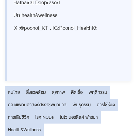
Hathairat Deeprasert
Uก.health&wellness
X :@poonoi_KT , IG:Poonoi_HealthKt
คนไทย
สิ่งแวดล้อม
สุขภาพ
ติดเชื้อ
พฤติกรรม
คณะแพทยศาสตร์ศิริราชพยาบาล
พันธุกรรม
การใช้ชีวิต
การเสียชีวิต
โรค NCDs
โนโว นอร์ดิสค์ ฟาร์มา
Health&Wellness