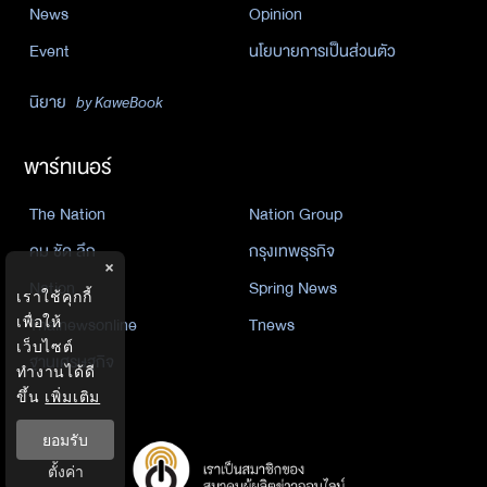
News
Opinion
Event
นโยบายการเป็นส่วนตัว
นิยาย
by KaweBook
พาร์ทเนอร์
The Nation
Nation Group
คม ชัด ลึก
กรุงเทพธุรกิจ
×
Nation
Spring News
เราใช้คุกกี้
เพื่อให้
Thainewsonline
Tnews
เว็บไซต์
ฐานเศรษฐกิจ
ทำงานได้ดี
ขึ้น
เพิ่มเติม
ยอมรับ
ตั้งค่า