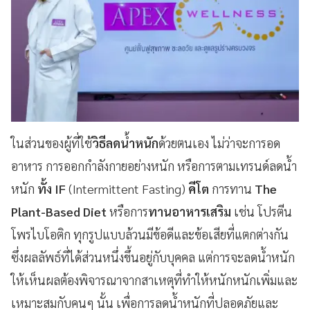
ในส่วนของผู้ที่ใช้
วิธีลดน้ำหนัก
ด้วยตนเอง ไม่ว่าจะการอด
อาหาร การออกกำลังกายอย่างหนัก หรือการตามเทรนด์ลดน้ำ
หนัก
ทั้ง IF
(Intermittent Fasting)
คีโต
การทาน
The
Plant-Based Diet
หรือการ
ทานอาหารเสริม
เช่น โปรตีน
โพรไบโอติก ทุกรูปแบบล้วนมีข้อดีและข้อเสียที่แตกต่างกัน
ซึ่งผลลัพธ์ที่ได้ส่วนหนึ่งขึ้นอยู่กับบุคคล แต่การจะลดน้ำหนัก
ให้เห็นผลต้องพิจารณาจากสาเหตุที่ทำให้หนักหนักเพิ่มและ
เหมาะสมกับคนๆ นั้น เพื่อการลดน้ำหนักที่ปลอดภัยและ