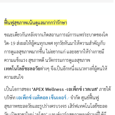
ฟื้นฟูสุขภาพเน้นดูแลมากกว่ารักษา
ขณะเดียวกันหลังจากเกิดสถานการณ์การแพร่ระบาดของโค
วิด-19 ส่งผลให้ผู้คนทุกเพศ ทุกวัยหันมาให้ความสำคัญกับ
การดูแลสุขภาพมากขึ้น ไม่อยากแก่ และอยากให้ร่างกายมี
ความแข็งแรง สุขภาพดี นวัตกรรมการดูแลสุขภาพ
เทคโนโลยีชะลอวัย
ต่างๆ จึงเป็นอีกหนึ่งแนวทางที่ผู้คนให้
ความสนใจ
เป็นโอกาสของ
‘APEX Wellness -เอเพ็กซ์ เวลเนส’
ภายใต้
บริษัท
เอเพ็กซ์ เมดิคอล เซ็นเตอร์
จำกัด ศูนย์ฟื้นฟู
สุขภาพชะลอวัยและรูปร่างครบวงจร เสิร์ฟเทคโนโลยีชะลอ
วัย เปิดสาขาใหม่ ‘อโศก’ แลนด์มาร์กสุขภาพองค์รวมที่ได้มี