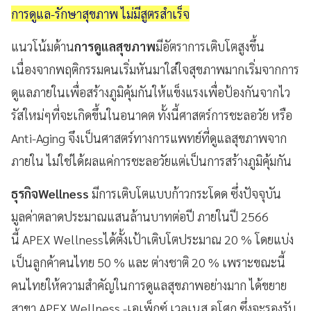
การดูแล-รักษาสุขภาพ ไม่มีสูตรสำเร็จ
แนวโน้มด้าน
การดูแลสุขภาพ
มีอัตราการเติบโตสูงขึ้น
เนื่องจากพฤติกรรมคนเริ่มหันมาใส่ใจสุขภาพมากเริ่มจากการ
ดูแลภายในเพื่อสร้างภูมิคุ้มกันให้แข็งแรงเพื่อป้องกันจากไว
รัสใหม่ๆที่จะเกิดขึ้นในอนาคต ทั้งนี้ศาสตร์การชะลอวัย หรือ
Anti-Aging จึงเป็นศาสตร์ทางการแพทย์ที่ดูแลสุขภาพจาก
ภายใน ไม่ใช่ได้ผลแค่การชะลอวัยแต่เป็นการสร้างภูมิคุ้มกัน
ธุรกิจWellness
มีการเติบโตแบบก้าวกระโดด ซึ่งปัจจุบัน
มูลค่าตลาดประมาณแสนล้านบาทต่อปี ภายในปี 2566
นี้ APEX Wellnessได้ตั้งเป้าเติบโตประมาณ 20 % โดยแบ่ง
เป็นลูกค้าคนไทย 50 % และ ต่างชาติ 20 % เพราะขณะนี้
คนไทยให้ความสำคัญในการดูแลสุขภาพอย่างมาก ได้ขยาย
สาขา APEX Wellness -เอเพ็กซ์ เวลเนส อโศก ซึ่งจะรองรับ