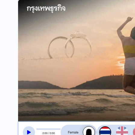
สลับเสียงอ่าน
0
:
00
/
0
:
00