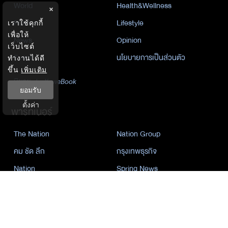
World
Health&Wellness
×
Politics
Lifestyle
เราใช้คุกกี้
เพื่อให้
News
Opinion
เว็บไซต์
Event
นโยบายการเป็นส่วนตัว
ทำงานได้ดี
ขึ้น
เพิ่มเติม
นิยาย
by KaweBook
ยอมรับ
ตั้งค่า
พาร์ทเนอร์
The Nation
Nation Group
คม ชัด ลึก
กรุงเทพธุรกิจ
Nation
Spring News
Thainewsonline
Tnews
ฐานเศรษฐกิจ