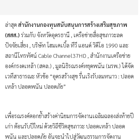
ล่าสุด
สำนักงานกองทุนสนับสนุนการสร้างเสริมสุขภาพ
(สสส.)
ร่วมกับ จังหวัดอุดรธานี , เครือข่ายสื่อสุขภาวะลด
ปัจจัยเสี่ยง , บริษัท โฮมเคเบิ้ล ทีวี แอนด์ วิดีโอ 1990 และ
สถานีโทรทัศน์ Cable Channel37HD , สำนักงานเครือข่าย
องค์กรงดเหล้า (สคล.) , มูลนิธิรณรงค์หยุดพนัน (มรพ.) ได้จัด
เวทีสาธารณะ หัวข้อ “อุดรสร้างสุข รื่นเริงรับลมหนาว : ปลอด
เหล้า ปลอดพนัน ปลอดภัย”
เพื่อรณรงค์ตอกย้ำสร้างค่านิยมการจัดงานเฉลิมฉลองส่งท้ายปี
เก่า ต้อนรับปีใหม่ ด้วยวิถีชีวิตสุขภาวะ ปลอดเหล้า ปลอด
พนัน และปลอดภัย อันจะนำไปสู่วัฒนธรรมการจัดงาน