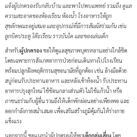
แจ้งผู้ปกครองรับกลับบ้าน และพาไปพบแพทย์ รวมถึง ดูแล
ความสะอาดของห้องเรียน ห้องน้ำ โรงอาหารให้ถูก
สุขลักษณะอยู่เสมอ และอุปกรณ์ที่มีการสัมผัสร่วมกัน เช่น
ลูกบิดประตู โต๊ะเรียน ราวบันได และของเล่นเด็ก
สำหรับ
ผู้ปกครอง
ขอให้ดูแลสุขภาพบุตรหลานอย่างใกล้ชิด
โดยเฉพาะการสังเกตอาการป่วยก่อนเดินทางไปโรงเรียน
พร้อมปลูกฝังพฤติกรรมสุขอนามัยที่ถูกต้อง เช่น ล้างมือด้วย
สบู่ก่อนรับประทานอาหาร และหลังเข้าห้องน้ำ รับประทาน
อาหารปรุงสุกใหม่ ใช้ช้อนกลางส่วนตัว ไม่ใช้แก้วน้ำ หรือ
ภาชนะร่วมกับผู้อื่น รวมถึงให้เด็กพักผ่อนอย่างเพียงพอ และ
ออกกำลังกายสม่ำเสมอ เพื่อเสริมสร้างภูมิคุ้มกันให้ร่างกาย
แข็งแรง
นอกจากนี้ ขอแนะนำผู้ปกครองให้พา
เด็กกลุ่มเสี่ยง
โดย