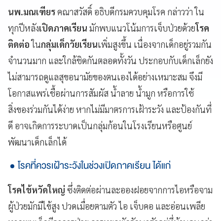
นพ.มณเฑียร
คณาสวัสดิ์ อธิบดีกรมควบคุมโรค กล่าวว่า ใน
ทุกปีหลัง
เปิดภาคเรียน
มักพบแนวโน้มการเจ็บป่วยด้วย
โรค
ติดต่อ
ใน
กลุ่มเด็กวัยเรียน
เพิ่มสูงขึ้น เนื่องจากเด็กอยู่รวมกัน
จำนวนมาก และใกล้ชิดกันตลอดทั้งวัน ประกอบกับเด็กเล็กยัง
ไม่สามารถดูแลสุขอนามัยของตนเองได้อย่างเหมาะสม จึงมี
โอกาสแพร่เชื้อผ่านการสัมผัส น้ำลาย น้ำมูก หรือการใช้
สิ่งของร่วมกันได้ง่าย หากไม่มีมาตรการเฝ้าระวัง และป้องกันที่
ดี อาจเกิดการระบาดเป็นกลุ่มก้อนในโรงเรียนหรือศูนย์
พัฒนาเด็กเล็กได้
โรคที่ควรเฝ้าระวังในช่วงเปิดภาคเรียน ได้แก่
โรคไข้หวัดใหญ่
ซึ่งติดต่อผ่านละอองฝอยจากการไอหรือจาม
ผู้ป่วยมักมีไข้สูง ปวดเมื่อยตามตัว ไอ เจ็บคอ และอ่อนเพลีย