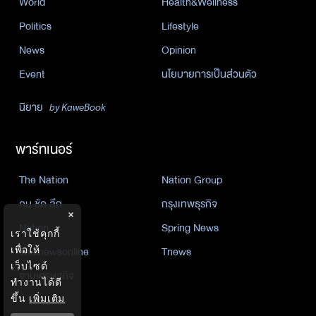
World
Health&Wellness
Politics
Lifestyle
News
Opinion
Event
นโยบายการเป็นส่วนตัว
นิยาย
by KaweBook
พาร์ทเนอร์
The Nation
Nation Group
คม ชัด ลึก
กรุงเทพธุรกิจ
×
Nation
Spring News
เราใช้คุกกี้
Thainewsonline
Tnews
เพื่อให้
เว็บไซต์
ฐานเศรษฐกิจ
ทำงานได้ดี
ขึ้น
เพิ่มเติม