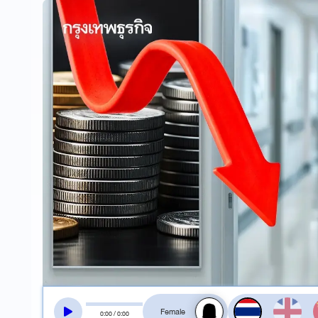
สลับเสียงอ่าน
0
:
00
/
0
:
00