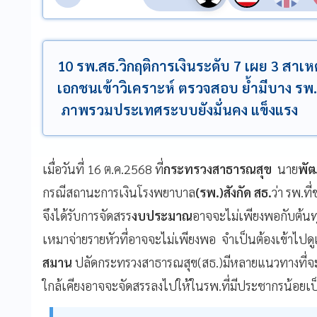
10 รพ.สธ.วิกฤติการเงินระดับ 7 เผย 3 สาเหต
เอกชนเข้าวิเคราะห์ ตรวจสอบ ย้ำมีบาง รพ.เ
ภาพรวมประเทศระบบยังมั่นคง แข็งแรง
เมื่อวันที่ 16 ต.ค.2568 ที่
กระทรวงสาธารณสุข
นาย
พัฒ
กรณีสถานะการเงินโรงพยาบาล
(รพ.)สังกัด สธ.
ว่า รพ.ท
จึงได้รับการจัดสรร
งบประมาณ
อาจจะไม่เพียงพอกับต้นทุ
เหมาจ่ายรายหัวที่อาจจะไม่เพียงพอ จำเป็นต้องเข้าไปดู
สมาน
ปลัดกระทรวงสาธารณสุข(สธ.)มีหลายแนวทางที่จะด
ใกล้เคียงอาจจะจัดสรรลงไปให้ในรพ.ที่มีประชากรน้อยเป