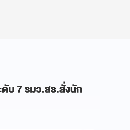
ดับ 7 รมว.สธ.สั่งนัก