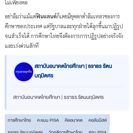
ไม่เพียงพอ
อย่าลืมว่าแม้แต่
ฟินแลนด์
ก็เคยมียุคตกต่ำล้มเหลวของการ
ศึกษาของประเทศ แต่รัฐบาลและทุกฝ่ายได้ลุกขึ้นมาปฏิรูป
จนสำเร็จได้ การศึกษาไทยจึงต้องการการปฏิรูปอย่างจริงจัง
และเร่งด่วนสักที
สถาบันอนาคตไทยศึกษา | ธราธร รัตน
นฤมิตศร
สถาบันอนาคตไทยศึกษา | ธราธร รัตนนฤมิตศร
การศึกษาไทย
คะแนน PISA
คิดอนาคต
คอลัมนิสต์
ธราธร รัตนนฤมิตศร
วิกฤติการศึกษาไทย
สอบ PISA