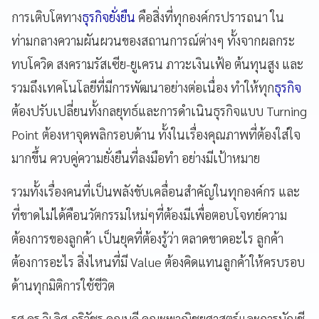
การเติบโตทาง
ธุรกิจยั่งยืน
คือสิ่งที่ทุกองค์กรปรารถนา ใน
ท่ามกลางความผันผวนของสถานการณ์ต่างๆ ทั้งจากผลกระ
ทบโควิด สงครามรัสเซีย-ยูเครน ภาวะเงินเฟ้อ ต้นทุนสูง และ
รวมถึงเทคโนโลยีที่มีการพัฒนาอย่างต่อเนื่อง ทำให้ทุก
ธุรกิจ
ต้องปรับเปลี่ยนทั้งกลยุทธ์และการดำเนินธุรกิจแบบ Turning
Point ต้องหาจุดพลิกรอบด้าน ทั้งในเรื่องคุณภาพที่ต้องใส่ใจ
มากขึ้น ควบคู่ความยั่งยืนที่ลงมือทำ อย่างมีเป้าหมาย
รวมทั้งเรื่องคนที่เป็นพลังขับเคลื่อนสำคัญในทุกองค์กร และ
ที่ขาดไม่ได้คือนวัตกรรมใหม่ๆที่ต้องมีเพื่อตอบโจทย์ความ
ต้องการของลูกค้า เป็นยุคที่ต้องรู้ว่า ตลาดขาดอะไร ลูกค้า
ต้องการอะไร สิ่งไหนที่มี Value ต้องคิดแทนลูกค้าให้ครบรอบ
ด้านทุกมิติการใช้ชีวิต
รศ.ดร.วิเลิศ ภูริวัชร คณบดี คณะพาณิชยศาสตร์และการบัญชี