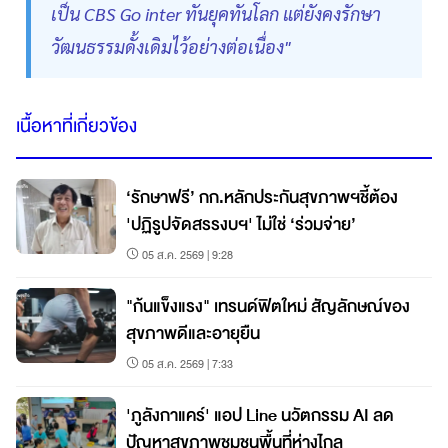
เป็น CBS Go inter ทันยุคทันโลก แต่ยังคงรักษา
วัฒนธรรมดั้งเดิมไว้อย่างต่อเนื่อง"
เนื้อหาที่เกี่ยวข้อง
‘รักษาฟรี’ กก.หลักประกันสุขภาพฯชี้ต้อง
'ปฏิรูปจัดสรรงบฯ' ไม่ใช่ ‘ร่วมจ่าย’
05 ส.ค. 2569 | 9:28
"ก้นแข็งแรง" เทรนด์ฟิตใหม่ สัญลักษณ์ของ
สุขภาพดีและอายุยืน
05 ส.ค. 2569 | 7:33
'ภูลังกาแคร์' แอป Line นวัตกรรม AI ลด
ปัญหาสุขภาพชุมชนพื้นที่ห่างไกล