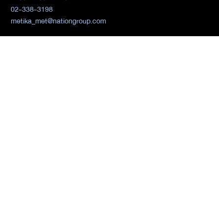
02-338-3198
metika_met@nationgroup.com
หมวดหมู่ข่าว
Economics
Finance
Business
Tech
Sustainability
Auto
World
Health&Wellness
Politics
Lifestyle
News
Opinion
Event
นโยบายการเป็นส่วนตัว
นิยาย
by KaweBook