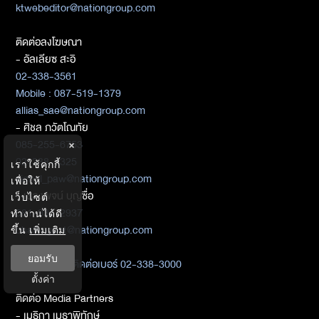
ktwebeditor@nationgroup.com
ติดต่อลงโฆษณา
- อัลเลียซ สะอิ
02-338-3561
Mobile : 087-519-1379
allias_sae@nationgroup.com
- ศิชล ภวัตโณทัย
085-255-6753
×
02-338-3325
เราใช้คุกกี้
sichol_paw@nationgroup.com
เพื่อให้
- เชลงพจน์ บุญซื่อ
เว็บไซต์
081-934-2937
ทำงานได้ดี
chalengpot@nationgroup.com
ขึ้น
เพิ่มเติม
ยอมรับ
สมัครสมาชิก
ติดต่อเบอร์ 02-338-3000
ตั้งค่า
ติดต่อ Media Partners
- เมธิกา เมธาพิทักษ์