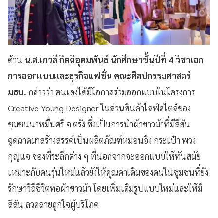
ด้าน
น.ส.เกวลี กิตติอุดมพันธ์ นักศึกษาชั้นปีที่ 4 วิชาเอก
การออกแบบและธุรกิจแฟชั่น คณะศิลปกรรมศาสตร์
มธบ.
กล่าวว่า ตนเองได้มีโอกาสร่วมออกแบบในโครงการ
Creative Young Designer ในส่วนสินค้าไลฟ์สไตล์ของ
ชุมชนนาหมื่นศรี จ.ตรัง ซึ่งเป็นการนำผ้าขาวม้าที่มีสีสัน
ฉูดฉาดมาสร้างสรรค์เป็นผลิตภัณฑ์หมอนอิง กระเป๋า พวง
กุญแจ ของที่ระลึกต่าง ๆ ที่นอกจากจะออกแบบให้ทันสมัย
เหมาะกับคนรุ่นใหม่แล้วยังให้คุณค่าเดิมของคนในชุมชนที่ยัง
รักษาวิถีชีวิตทอผ้าขาวม้า โดยเพิ่มเติมรูปแบบใหม่และให้มี
สีสัน ลวดลายถูกใจผู้บริโภค