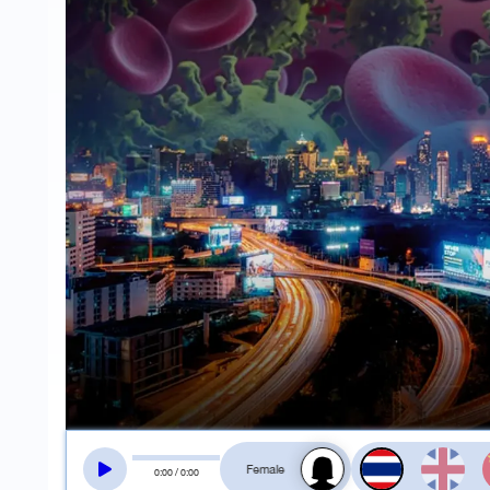
สลับเสียงอ่าน
0
:
00
/
0
:
00