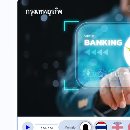
สลับเสียงอ่าน
0
:
00
/
0
:
00