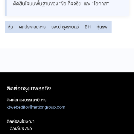
ตัดสินใจบนพื้นฐานของ “ข้อเท็จจริง” และ “โอกาส”
หุ้น
ผลประกอบการ
รพ.บำรุงราษฎร์
BH
หุ้นรพ.
ติดต่อกรุงเทพธุรกิจ
ติดต่อกองบรรณาธิการ
ktwebeditor@nationgroup.com
ติดต่อลงโฆษณา
- อัลเลียซ สะอิ