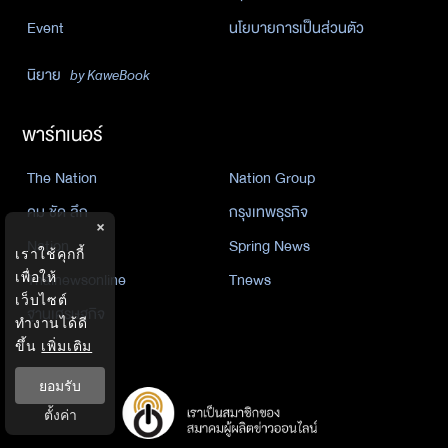
Event
นโยบายการเป็นส่วนตัว
นิยาย
by KaweBook
พาร์ทเนอร์
The Nation
Nation Group
คม ชัด ลึก
กรุงเทพธุรกิจ
×
Nation
Spring News
เราใช้คุกกี้
Thainewsonline
Tnews
เพื่อให้
เว็บไซต์
ฐานเศรษฐกิจ
ทำงานได้ดี
ขึ้น
เพิ่มเติม
ยอมรับ
ตั้งค่า