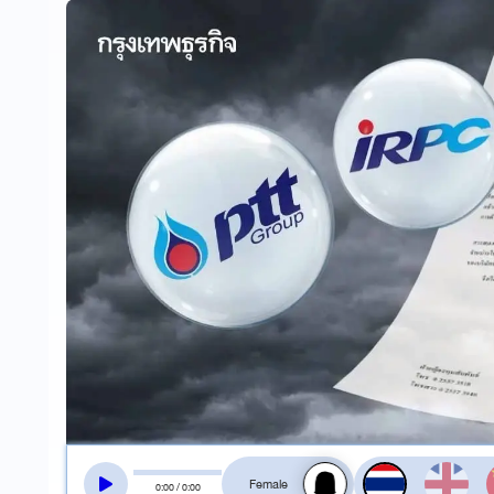
สลับเสียงอ่าน
0
:
00
/
0
:
00