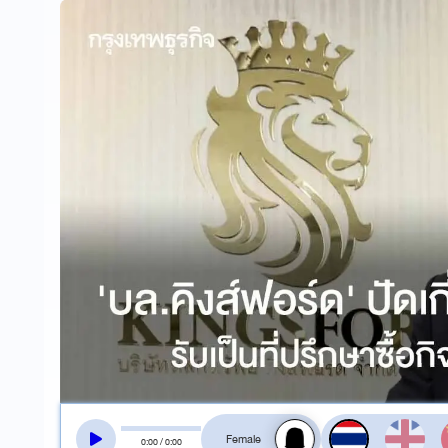
สลับเสียงอ่าน
0
:
00
/
0
:
00