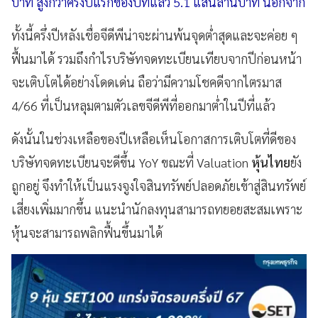
บาท สูงกว่าครึ่งปีแรกของปีที่แล้ว 5.1 แสนล้านบาท นอกจาก
ทั้งนี้ครึ่งปีหลังเชื่อจีดีพีน่าจะผ่านพ้นจุดต่ำสุดและจะค่อย ๆ
ฟื้นมาได้ รวมถึงกำไรบริษัทจดทะเบียนเทียบจากปีก่อนหน้า
จะเติบโตได้อย่างโดดเด่น ถือว่ามีความโชคดีจากไตรมาส
4/66 ที่เป็นหลุมตามตัวเลขจีดีพีที่ออกมาต่ำในปีที่แล้ว
ดังนั้นในช่วงเหลือของปีเหลือเห็นโอกาสการเติบโตที่ดีของ
บริษัทจดทะเบียนจะดีขึ้น YoY ขณะที่ Valuation
หุ้นไทย
ยัง
ถูกอยู่ จึงทำให้เป็นแรงจูงใจสินทรัพย์ปลอดภัยเข้าสู่สินทรัพย์
เสี่ยงเพิ่มมากขึ้น แนะนำนักลงทุนสามารถทยอยสะสมเพราะ
หุ้นจะสามารถพลิกฟื้นขึ้นมาได้