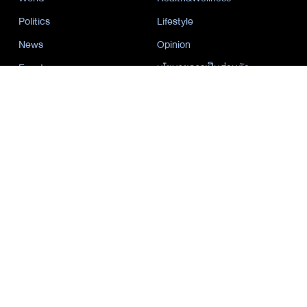
Politics
Lifestyle
News
Opinion
Event
นโยบายการเป็นส่วนตัว
นิยาย
by KaweBook
พาร์ทเนอร์
The Nation
Nation Group
คม ชัด ลึก
กรุงเทพธุรกิจ
Nation
Spring News
Thainewsonline
Tnews
ฐานเศรษฐกิจ