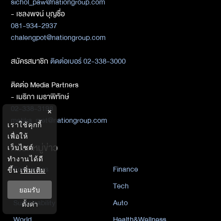
sichol_paw@nationgroup.com
- เชลงพจน์ บุญซื่อ
081-934-2937
chalengpot@nationgroup.com
สมัครสมาชิก
ติดต่อเบอร์ 02-338-3000
ติดต่อ Media Partners
- เมธิกา เมธาพิทักษ์
02-338-3198
×
metika_met@nationgroup.com
เราใช้คุกกี้
เพื่อให้
หมวดหมู่ข่าว
เว็บไซต์
ทำงานได้ดี
Economics
Finance
ขึ้น
เพิ่มเติม
Business
Tech
ยอมรับ
Sustainability
Auto
ตั้งค่า
World
Health&Wellness