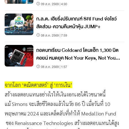
09 ส.ค. 2569 | 4:30
ก.ล.ต. เฮียริ่งปรับเกณฑ์ SRI Fund จ่อโชว์
สัดส่วน-ความคืบหน้าหุ้น JUMP+
08 ส.ค. 2569 | 7:59
ถอดบทเรียน Coldcard โดนแฮ็ก 1,300 บิต
คอยน์ หมดยุค Not Your Keys, Not Your
Coins?
08 ส.ค. 2569 | 1:57
จากโลก ‘คณิตศาสตร์’ สู่ ‘การเงิน’
สร้างผลตอบแทนอย่างไรให้เงินงอกเงยได้ไวขนาดนี้
แม้ Simons จะเสียชีวิตลงแล้วในวัย 86 ปี เมื่อวันที่ 10
พฤษภาคม 2024 และเคล็ดลับที่ทำให้ Medallion Fund
ของ Renaissance Technologies สร้างผลตอบแทนได้สูง