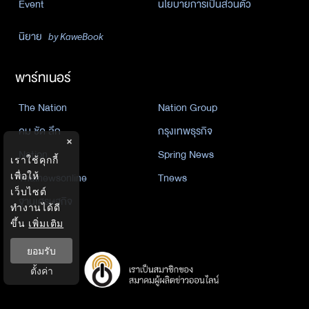
Event
นโยบายการเป็นส่วนตัว
นิยาย
by KaweBook
พาร์ทเนอร์
The Nation
Nation Group
คม ชัด ลึก
กรุงเทพธุรกิจ
×
Nation
Spring News
เราใช้คุกกี้
Thainewsonline
Tnews
เพื่อให้
เว็บไซต์
ฐานเศรษฐกิจ
ทำงานได้ดี
ขึ้น
เพิ่มเติม
ยอมรับ
ตั้งค่า