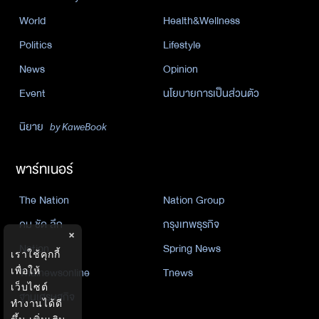
World
Health&Wellness
Politics
Lifestyle
News
Opinion
Event
นโยบายการเป็นส่วนตัว
นิยาย
by KaweBook
พาร์ทเนอร์
The Nation
Nation Group
คม ชัด ลึก
กรุงเทพธุรกิจ
×
Nation
Spring News
เราใช้คุกกี้
Thainewsonline
Tnews
เพื่อให้
เว็บไซต์
ฐานเศรษฐกิจ
ทำงานได้ดี