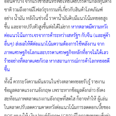
อ่อนค่าบ้าง จากแรงขายสินทรัพย์ไทยโดยบรรดานักลงทุนต่าง
ชาติ รวมถึงอาจมีโฟลว์ธุรกรรมที่เกี่ยวกับสินค้าโภคภัณฑ์
อย่าง น้ำมัน หลังในช่วงนี้ ราคาน้ำมันดิบมีแนวโน้มทยอยสูง
ขึ้น และอาจปรับตัวสูงขึ้นต่อได้ไม่ยาก
หากตลาดมีความหวัง
ต่อแนวโน้มการเจรจาการค้าระหว่างสหรัฐฯ กับจีน (และคู่ค้า
อื่นๆ) ส่งผลให้ดีต่อแนวโน้มความต้องการใช้พลังงาน จาก
ภาพเศรษฐกิจโลกและบรรดาเศรษฐกิจหลักที่อาจไม่ได้เลว
ร้ายอย่างที่ตลาดเคยกังวล หากสถานการณ์การค้าโลกทยอยดี
ขึ้น
ทั้งนี้ ควรระวังความผันผวนในช่วงตลาดทยอยรับรู้ รายงาน
ข้อมูลตลาดแรงงานอังกฤษ เพราะหากข้อมูลดังกล่าว ยังคง
สะท้อนภาพตลาดแรงงานอังกฤษที่สดใส ก็อาจทำให้ ผู้เล่น
ในตลาดปรับลดความคาดหวังต่อแนวโน้มการลดดอกเบี้ยของ
BOE หนุนให้ เงินปอนด์อังกฤษ (GBP) มีโอกาสทยอยแข็งค่า