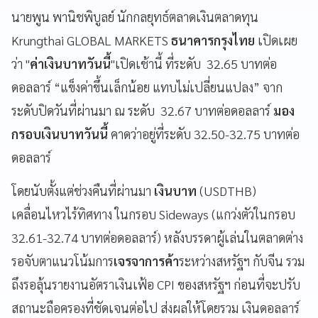
นายพูน พานิชพิบูลย์ นักกลยุทธ์ตลาดเงินตลาดทุน
Krungthai GLOBAL MARKETS
ธนาคารกรุงไทย
เปิดเผย
ว่า "
ค่าเงินบาทวันนี้
"เปิดเช้านี้ ที่ระดับ 32.65 บาทต่อ
ดอลลาร์ “แข็งค่าขึ้นเล็กน้อย แทบไม่เปลี่ยนแปลง” จาก
ระดับปิดวันที่ผ่านมา ณ ระดับ 32.67 บาทต่อดอลลาร์
มอง
กรอบเงินบาทวันนี้
คาดว่าอยู่ที่ระดับ 32.50-32.75 บาทต่อ
ดอลลาร์
โดยนับตั้งแต่ช่วงคืนที่ผ่านมา
เงินบาท
(USDTHB)
เคลื่อนไหวไร้ทิศทาง ในกรอบ Sideways (แกว่งตัวในกรอบ
32.61-32.74 บาทต่อดอลลาร์) หลังบรรดาผู้เล่นในตลาดต่าง
รอจับตาแนวโน้มการ
เจรจาการค้า
ระหว่างสหรัฐฯ กับจีน รวม
ถึงรอลุ้นรายงานอัตราเงินเฟ้อ CPI ของสหรัฐฯ ก่อนที่จะปรับ
สถานะถือครองที่ชัดเจนต่อไป ส่งผลให้โดยรวม เงินดอลลาร์