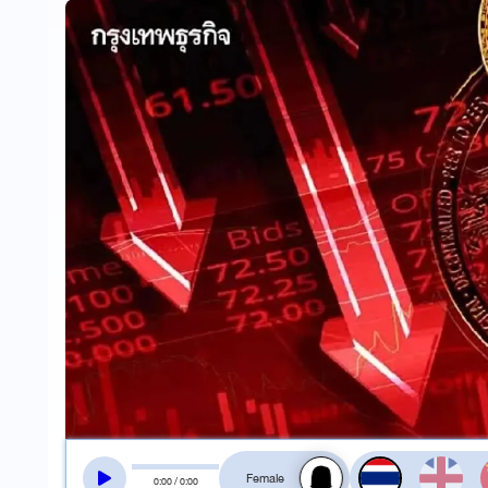
สลับเสียงอ่าน
0
:
00
/
0
:
00