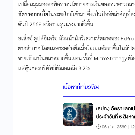
เปลี่ยนมุมมองต่อทิศทางนโยบายการเงินของธนาคารกลา
อัตราดอกเบี้ย
ในระยะใกล้เข้ามา ซึ่งเป็นปัจจัยสำคัญที
ต้นปี 2568 ทวีความรุนแรงมากยิ่งขึ้น
อเล็กซ์ คูปต์ซิเควิช หัวหน้านักวิเคราะห์ตลาดของ FxPro
ยากลำบาก โดยเฉพาะอย่างยิ่งเมื่อโมเมนตัมขาขึ้นในสัปดาห
ขายเข้ามาในตลาดมากขึ้นแทน ทั้งที่ MicroStrategy ยังคง
แต่หุ้นของบริษัทก็ยังลดลงถึง 3.2%
เนื้อหาที่เกี่ยวข้อง
(ธปท.) อัตราแลกเป
ประจำวันที่ 6 สิงห
06 ส.ค. 2569 | 12