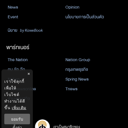
News
Opinion
Event
นโยบายการเป็นส่วนตัว
นิยาย
by KaweBook
พาร์ทเนอร์
The Nation
Nation Group
คม ชัด ลึก
กรุงเทพธุรกิจ
×
Nation
Spring News
เราใช้คุกกี้
เพื่อให้
Thainewsonline
Tnews
เว็บไซต์
ฐานเศรษฐกิจ
ทำงานได้ดี
ขึ้น
เพิ่มเติม
ยอมรับ
ตั้งค่า