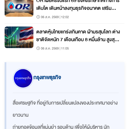
OR เผยครึ่งปีแรก 69 ยังคงรักษาทิศทางการ
เติบโต เดินหน้าลงทุนธุรกิจอนาคต เสริม
เติบโตระยะยาว
06 ส.ค. 2569 | 12:02
ตลาดหุ้นไทยแกร่งเกินคาด ฝ่ามรสุมโลก ต่าง
ชาติจัดหนัก 7 เดือนเกือบ 8 หมื่นล้าน สูงสุด
ในภูมิภาค
06 ส.ค. 2569 | 11:05
กรุงเทพธุรกิจ
สื่อเศรษฐกิจ ที่อยู่กับการเปลี่ยนแปลงของประเทศมาอย่าง
ยาวนาน
ถ่ายทอดข้อมูลที่แม่นยำ รอบด้าน เพื่อให้ผู้บริหาร นัก