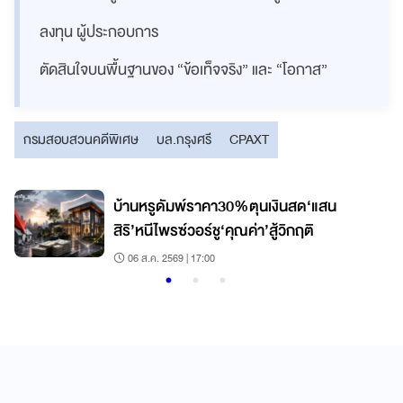
ลงทุน ผู้ประกอบการ
ตัดสินใจบนพื้นฐานของ “ข้อเท็จจริง” และ “โอกาส”
กรมสอบสวนคดีพิเศษ
บล.กรุงศรี
CPAXT
บ้านหรูดัมพ์ราคา30%ตุนเงินสด‘แสน
สิริ’หนีไพรซ์วอร์ชู‘คุณค่า’สู้วิกฤติ
06 ส.ค. 2569 | 17:00