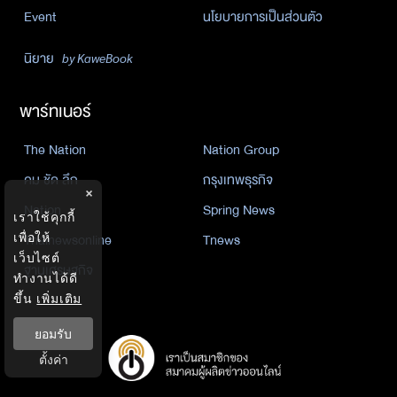
Event
นโยบายการเป็นส่วนตัว
นิยาย
by KaweBook
พาร์ทเนอร์
The Nation
Nation Group
คม ชัด ลึก
กรุงเทพธุรกิจ
×
Nation
Spring News
เราใช้คุกกี้
เพื่อให้
Thainewsonline
Tnews
เว็บไซต์
ฐานเศรษฐกิจ
ทำงานได้ดี
ขึ้น
เพิ่มเติม
ยอมรับ
ตั้งค่า