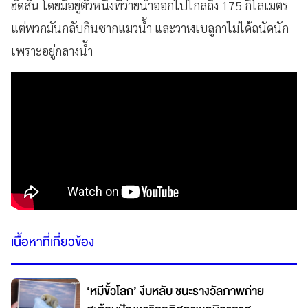
ฮัดสัน โดยมีอยู่ตัวหนึ่งที่ว่ายน้ำออกไปไกลถึง 175 กิโลเมตร
แต่พวกมันกลับกินซากแมวน้ำ และวาฬเบลูกาไม่ได้ถนัดนัก
เพราะอยู่กลางน้ำ
เนื้อหาที่เกี่ยวข้อง
‘หมีขั้วโลก’ งีบหลับ ชนะรางวัลภาพถ่าย