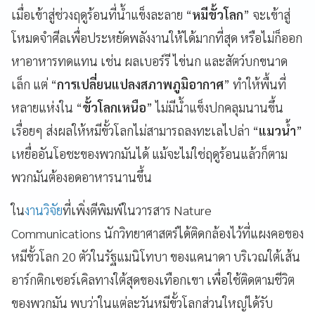
เมื่อเข้าสู่ช่วงฤดูร้อนที่น้ำแข็งละลาย “
หมีขั้วโลก
” จะเข้าสู่
โหมดจำศีลเพื่อประหยัดพลังงานให้ได้มากที่สุด หรือไม่ก็ออก
หาอาหารทดแทน เช่น ผลเบอร์รี ไข่นก และสัตว์บกขนาด
เล็ก แต่ “
การเปลี่ยนแปลงสภาพภูมิอากาศ
” ทำให้พื้นที่
หลายแห่งใน “
ขั้วโลกเหนือ
” ไม่มีน้ำแข็งปกคลุมนานขึ้น
เรื่อยๆ ส่งผลให้หมีขั้วโลกไม่สามารถลงทะเลไปล่า “
แมวน้ำ
”
เหยื่ออันโอชะของพวกมันได้ แม้จะไม่ใช่ฤดูร้อนแล้วก็ตาม
พวกมันต้องอดอาหารนานขึ้น
ใน
งานวิจัย
ที่เพิ่งตีพิมพ์ในวารสาร Nature
Communications นักวิทยาศาสตร์ได้ติดกล้องไว้ที่แผงคอของ
หมีขั้วโลก 20 ตัวในรัฐแมนิโทบา ของแคนาดา บริเวณใต้เส้น
อาร์กติกเซอร์เคิลทางใต้สุดของเทือกเขา เพื่อใช้ติดตามชีวิต
ของพวกมัน พบว่าในแต่ละวันหมีขั้วโลกส่วนใหญ่ได้รับ