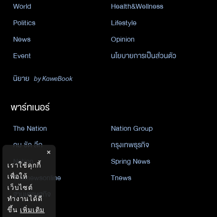
World
Health&Wellness
Politics
Lifestyle
News
Opinion
Event
นโยบายการเป็นส่วนตัว
นิยาย
by KaweBook
พาร์ทเนอร์
The Nation
Nation Group
คม ชัด ลึก
กรุงเทพธุรกิจ
×
Nation
Spring News
เราใช้คุกกี้
เพื่อให้
Thainewsonline
Tnews
เว็บไซต์
ฐานเศรษฐกิจ
ทำงานได้ดี
ขึ้น
เพิ่มเติม