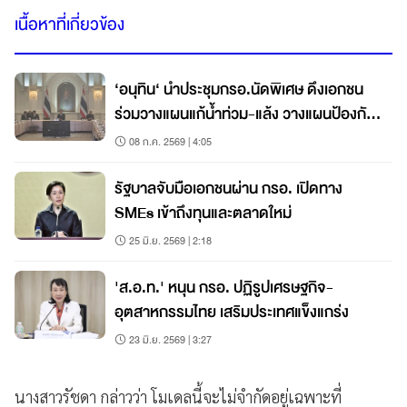
เนื้อหาที่เกี่ยวข้อง
‘อนุทิน‘ นำประชุมกรอ.นัดพิเศษ ดึงเอกชน
ร่วมวางแผนแก้น้ำท่วม-แล้ง วางแผนป้องกัน
อุทกภัยหาดใหญ่
08 ก.ค. 2569 | 4:05
รัฐบาลจับมือเอกชนผ่าน กรอ. เปิดทาง
SMEs เข้าถึงทุนและตลาดใหม่
25 มิ.ย. 2569 | 2:18
'ส.อ.ท.' หนุน กรอ. ปฏิรูปเศรษฐกิจ-
อุตสาหกรรมไทย เสริมประเทศแข็งแกร่ง
23 มิ.ย. 2569 | 3:27
นางสาวรัชดา กล่าวว่า โมเดลนี้จะไม่จำกัดอยู่เฉพาะที่