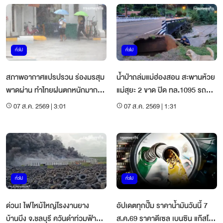
ทั่วไป
ทั่วไป
สภาพอากาศแปรปรวน ร่องมรสุม
น้ำป่าถล่มแม่ฮ่องสอน สะพานห้วย
พาดผ่าน ทำไทยฝนตกหนักมาก
แม่สุยะ 2 ขาด ปิด ทล.1095 รถ
70% รวม กทม.
ผ่านไม่ได้
07 ส.ค. 2569 | 3:01
07 ส.ค. 2569 | 1:31
ทั่วไป
ทั่วไป
ด่วน! ไฟไหม้ใหญ่โรงงานยาง
อัปเดตทุกปั๊ม ราคาน้ำมันวันนี้ 7
บ้านบึง จ.ชลบุรี ควันดำท่วมฟ้า
ส.ค.69 ราคาดีเซล เบนซิน แก๊สโซ