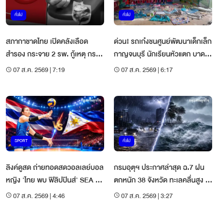
ทั่วไป
ทั่วไป
สภากาชาดไทย เปิดคลังเลือด
ด่วน! รถเก๋งชนศูนย์พัฒนาเด็กเล็ก
สำรอง กระจาย 2 รพ. กู้เหตุ กราด
กาญจนบุรี นักเรียนหัวแตก บาด
ยิงนนทบุรี
เจ็บ 15 คน
07 ส.ค. 2569 | 7:19
07 ส.ค. 2569 | 6:17
SPORT
ทั่วไป
ลิงค์ดูสด ถ่ายทอดสดวอลเลย์บอล
กรมอุตุฯ ประกาศล่าสุด ฉ.7 ฝน
หญิง 'ไทย พบ ฟิลิปปินส์' SEA V
ตกหนัก 38 จังหวัด ทะเลคลื่นสูง 4
Cup 2026
เมตร
07 ส.ค. 2569 | 4:46
07 ส.ค. 2569 | 3:27