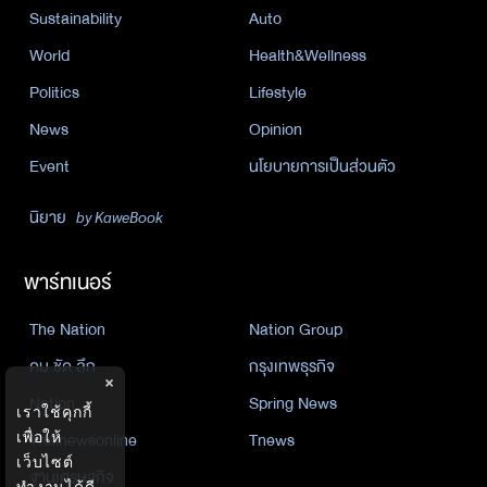
Sustainability
Auto
World
Health&Wellness
Politics
Lifestyle
News
Opinion
Event
นโยบายการเป็นส่วนตัว
นิยาย
by KaweBook
พาร์ทเนอร์
The Nation
Nation Group
คม ชัด ลึก
กรุงเทพธุรกิจ
×
Nation
Spring News
เราใช้คุกกี้
Thainewsonline
Tnews
เพื่อให้
เว็บไซต์
ฐานเศรษฐกิจ
ทำงานได้ดี