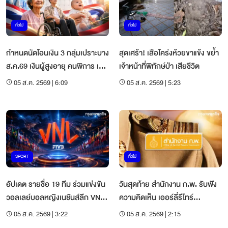
ทั่วไป
ทั่วไป
กำหนดนัดโอนเงิน 3 กลุ่มเปราะบาง
สุดเศร้า! เสือโคร่งห้วยขาแข้ง ขย้ำ
ส.ค.69 เงินผู้สูงอายุ คนพิการ เงิน
เจ้าหน้าที่พิทักษ์ป่า เสียชีวิต
เด็ก
05 ส.ค. 2569 | 6:09
05 ส.ค. 2569 | 5:23
SPORT
ทั่วไป
อัปเดต รายชื่อ 19 ทีม ร่วมแข่งขัน
วันสุดท้าย สำนักงาน ก.พ. รับฟัง
วอลเลย์บอลหญิงเนชันส์ลีก VNL
ความคิดเห็น เออร์ลี่รีไทร์
2027
ข้าราชการ
05 ส.ค. 2569 | 3:22
05 ส.ค. 2569 | 2:15