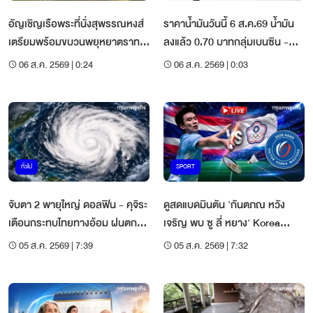
อัญเชิญเรือพระที่นั่งสุพรรณหงส์
ราคาน้ำมันวันนี้ 6 ส.ค.69 น้ำมัน
เตรียมพร้อมขบวนพยุหยาตราทาง
ลงแล้ว 0.70 บาทกลุ่มเบนซิน -
ชลมารค
ดีเซลคงที่
06 ส.ค. 2569 | 0:24
06 ส.ค. 2569 | 0:03
ทั่วไป
SPORT
จับตา 2 พายุใหญ่ ดอลฟิน - คุจิระ
ดูสดแบดมินตัน 'กันตภณ หวัง
เตือนกระทบไทยทางอ้อม ฝนตก
เจริญ พบ ซู ลี่ หยาง' Korea
เพิ่มขึ้น
Masters 2026
05 ส.ค. 2569 | 7:39
05 ส.ค. 2569 | 7:32