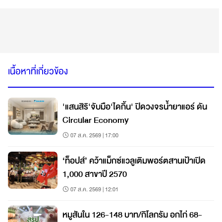
เนื้อหาที่เกี่ยวข้อง
'แสนสิริ'จับมือ'ไดกิ้น' ปิดวงจรน้ำยาแอร์ ดัน
Circular Economy
07 ส.ค. 2569 | 17:00
‘ท็อปส์’ คว้าแม็กซ์แวลูเติมพอร์ตสานเป้าเปิด
1,000 สาขาปี 2570
07 ส.ค. 2569 | 12:01
หมูสันใน 126-148 บาท/กิโลกรัม อกไก่ 68-