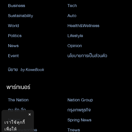
Business
Tech
Sustainability
Auto
World
Health&Wellness
Politics
Lifestyle
News
Opinion
Event
นโยบายการเป็นส่วนตัว
นิยาย
by KaweBook
พาร์ทเนอร์
The Nation
Nation Group
คม ชัด ลึก
กรุงเทพธุรกิจ
×
Nation
Spring News
เราใช้คุกกี้
เพื่อให้
Thainewsonline
Tnews