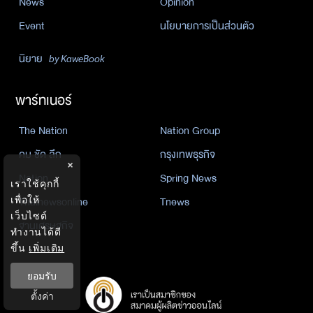
News
Opinion
Event
นโยบายการเป็นส่วนตัว
นิยาย
by KaweBook
พาร์ทเนอร์
The Nation
Nation Group
คม ชัด ลึก
กรุงเทพธุรกิจ
×
Nation
Spring News
เราใช้คุกกี้
Thainewsonline
Tnews
เพื่อให้
เว็บไซต์
ฐานเศรษฐกิจ
ทำงานได้ดี
ขึ้น
เพิ่มเติม
ยอมรับ
ตั้งค่า