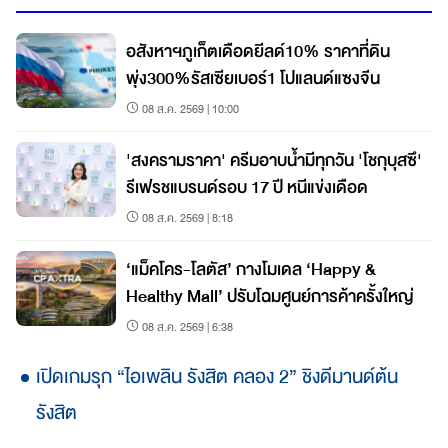
อสังหาฯภูเก็ตเดือดยีลด์10% ราคาที่ดิน
พุ่ง300%รัสเซียเบอร์1 โปแลนด์แซงจีน
08 ส.ค. 2569 | 10:00
'สงครามราคา' ครีมอาบน้ำมีทุกวัน 'โชกุบุสซึ'
รีเฟรชแบรนด์รอบ 17 ปี หนีแข่งเดือด
08 ส.ค. 2569 | 8:18
‘แม็คโคร-โลตัส’ กางโมเดล ‘Happy &
Healthy Mall’ ปรับโฉมศูนย์การค้าครั้งใหญ่
08 ส.ค. 2569 | 6:38
เปิดเกมรุก “ไอเพลิน รังสิต คลอง 2” ชิงดีมานด์ต้น
รังสิต