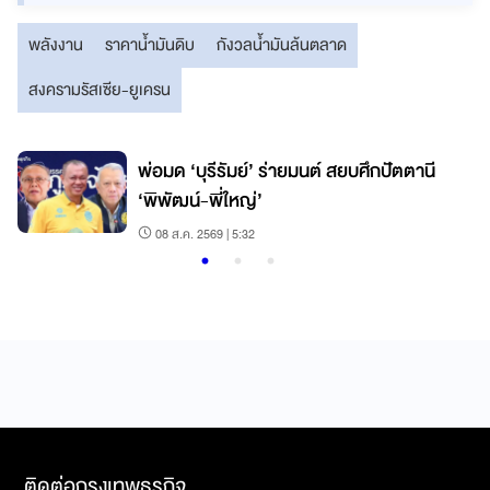
พลังงาน
ราคาน้ำมันดิบ
กังวลน้ำมันล้นตลาด
สงครามรัสเซีย-ยูเครน
พ่อมด ‘บุรีรัมย์’ ร่ายมนต์ สยบศึกปัตตานี
ด
‘พิพัฒน์-พี่ใหญ่’
08 ส.ค. 2569 | 5:32
ติดต่อกรุงเทพธุรกิจ