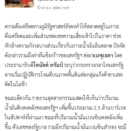
07 ส.ค. 2569 | 12:01
ความตึงเครียดทางภูมิรัฐศาสตร์ยังคงทำให้ตลาดอยู่ในภาวะ
ตึงเครียดและเพิ่มส่วนชดเชยความเสี่ยงเข้าไปในราคา ช่วย
หักล้างความกังวลบางส่วนเกี่ยวกับภาวะน้ำมันล้นตลาด ปัจจัย
ดังกล่าวรวมถึงท่าทีแข็งกร้าวของสหรัฐฯ ต่อ
เวเนซุเอลา
โดย
ประธานาธิบดี
โดนัลด์ ทรัมป์
ระบุว่ากระทรวงกลาโหมสหรัฐ
อาจเริ่มปฏิบัติการโจมตีบนภาคพื้นดินต่อกลุ่มแก๊งค้ายาเสพ
ติดในไม่ช้า
ขณะเดียวกัน รายงานอุตสาหกรรมแสดงให้เห็นว่าปริมาณ
น้ำมันดิบคงคลังของสหรัฐฯ เพิ่มขึ้นประมาณ 2.5 ล้านบาร์เรล
ในสัปดาห์ที่ผ่านมา ขณะที่ปริมาณน้ำมันเบนซินคงคลังเพิ่ม
ขึ้น ตัวเลขของรัฐบาล รวมถึงปริมาณน้ำมันเบนซินสำรอง จะมี