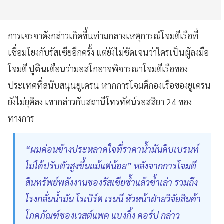
การเจรจาดังกล่าวเกิดขึ้นท่ามกลางเหตุการณ์โจมตีเรือที่
เชื่อมโยงกับรัสเซียอีกครั้ง แต่ยังไม่ชัดเจนว่าใครเป็นผู้ลงมือ
โจมตี
ปูติน
เตือนว่ามอสโกอาจพิจารณาโจมตีเรือของ
ประเทศที่สนับสนุนยูเครน หากการโจมตีกองเรือของยูเครน
ยังไม่ยุติลง เขากล่าวกับสถานีโทรทัศน์รอสสิยา 24 ของ
ทางการ
“ผมค่อนข้างประหลาดใจที่ราคาน้ำมันดิบเบรนท์
ไม่ได้ปรับตัวสูงขึ้นแม้แต่น้อย” หลังจากการโจมตี
สินทรัพย์พลังงานของรัสเซียซ้ำแล้วซ้ำเล่า รวมถึง
โรงกลั่นน้ำมัน โรเบิร์ต เรนนี หัวหน้าฝ่ายวิจัยสินค้า
โภคภัณฑ์ของเวสต์แพค แบงกิ้ง คอร์ป กล่าว