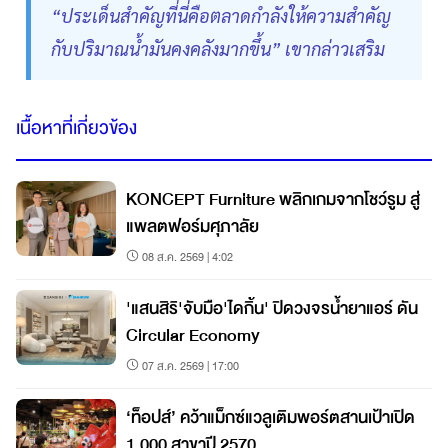
“ประเด็นสำคัญที่นี่คือตลาดกำลังให้ความสำคัญ
กับปริมาณน้ำมันคงคลังมากขึ้น” เขากล่าวเสริม
เนื้อหาที่เกี่ยวข้อง
KONCEPT Furniture พลิกเกมจากโชว์รูม สู่
แพลตฟอร์มศุภาลัย
08 ส.ค. 2569 | 4:02
'แสนสิริ'จับมือ'ไดกิ้น' ปิดวงจรน้ำยาแอร์ ดัน
Circular Economy
07 ส.ค. 2569 | 17:00
‘ท็อปส์’ คว้าแม็กซ์แวลูเติมพอร์ตสานเป้าเปิด
1,000 สาขาปี 2570