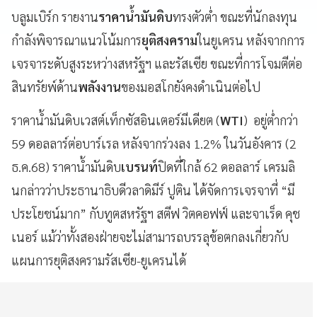
บลูมเบิร์ก รายงาน
ราคาน้ำมันดิบ
ทรงตัวต่ำ ขณะที่นักลงทุน
กำลังพิจารณาแนวโน้มการ
ยุติสงคราม
ในยูเครน หลังจากการ
เจรจาระดับสูงระหว่างสหรัฐฯ และรัสเซีย ขณะที่การโจมตีต่อ
สินทรัยพ์ด้าน
พลังงาน
ของมอสโกยังคงดำเนินต่อไป
ราคาน้ำมันดิบเวสต์เท็กซัสอินเตอร์มีเดียต (
WTI
) อยู่ต่ำกว่า
59 ดอลลาร์ต่อบาร์เรล หลังจากร่วงลง 1.2% ในวันอังคาร (2
ธ.ค.68) ราคาน้ำมันดิบ
เบรนท์
ปิดที่ใกล้ 62 ดอลลาร์ เครมลิ
นกล่าวว่าประธานาธิบดีวลาดิมีร์ ปูติน ได้จัดการเจรจาที่ “มี
ประโยชน์มาก” กับทูตสหรัฐฯ สตีฟ วิตคอฟฟ์ และจาเร็ด คุช
เนอร์ แม้ว่าทั้งสองฝ่ายจะไม่สามารถบรรลุข้อตกลงเกี่ยวกับ
แผนการยุติสงครามรัสเซีย-ยูเครนได้