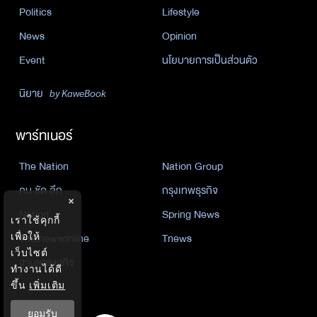
Politics
Lifestyle
News
Opinion
Event
นโยบายการเป็นส่วนตัว
นิยาย
by KaweBook
พาร์ทเนอร์
The Nation
Nation Group
คม ชัด ลึก
กรุงเทพธุรกิจ
×
Nation
Spring News
เราใช้คุกกี้
เพื่อให้
Thainewsonline
Tnews
เว็บไซต์
ฐานเศรษฐกิจ
ทำงานได้ดี
ขึ้น
เพิ่มเติม
ยอมรับ