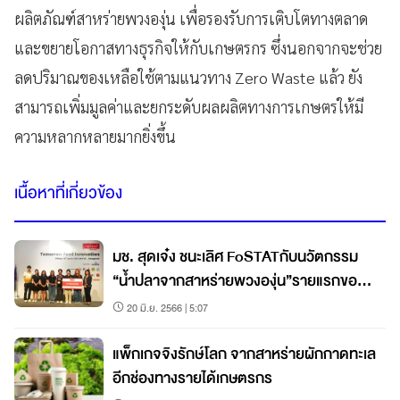
ผลิตภัณฑ์สาหร่ายพวงองุ่น เพื่อรองรับการเติบโตทางตลาด
และขยายโอกาสทางธุรกิจให้กับเกษตรกร ซึ่งนอกจากจะช่วย
ลดปริมาณของเหลือใช้ตามแนวทาง Zero Waste แล้ว ยัง
สามารถเพิ่มมูลค่าและยกระดับผลผลิตทางการเกษตรให้มี
ความหลากหลายมากยิ่งขึ้น
เนื้อหาที่เกี่ยวข้อง
มช. สุดเจ๋ง ชนะเลิศ FoSTATกับนวัตกรรม
“น้ำปลาจากสาหร่ายพวงองุ่น”รายแรกของ
ไทย
20 มิ.ย. 2566 | 5:07
แพ็กเกจจิงรักษ์โลก จากสาหร่ายผักกาดทะเล
อีกช่องทางรายได้เกษตรกร