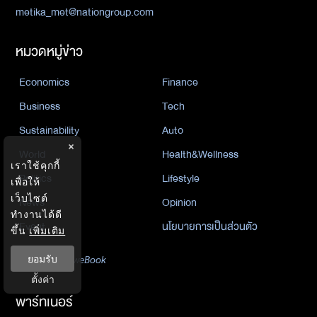
metika_met@nationgroup.com
หมวดหมู่ข่าว
Economics
Finance
Business
Tech
Sustainability
Auto
×
World
Health&Wellness
เราใช้คุกกี้
Politics
Lifestyle
เพื่อให้
เว็บไซต์
News
Opinion
ทำงานได้ดี
Event
นโยบายการเป็นส่วนตัว
ขึ้น
เพิ่มเติม
นิยาย
ยอมรับ
by KaweBook
ตั้งค่า
พาร์ทเนอร์