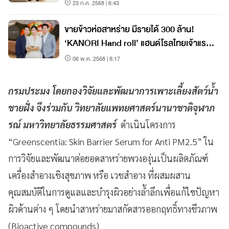
23 ก.ค. 2568 | 6:43
ขายข้าวห่อสาหร่าย มีรายได้ 300 ล้าน!
‘KANORI Hand roll’ แฮนด์โรลไทยเจ้าแรก
อยากโตอีก 20%
06 พ.ค. 2568 | 8:17
กรมประมง โดยกองวิจัยและพัฒนาการเพาะเลี้ยงสัตว์น้ำ
ชายฝั่ง จึงร่วมกับ วิทยาลัยแพทยศาสตร์นานาชาติจุฬาภ
รณ์ มหาวิทยาลัยธรรมศาสตร์
ดำเนินโครงการ
“Greenscentia: Skin Barrier Serum for Anti PM2.5” ใน
การวิจัยและพัฒนาต่อยอดสาหร่ายพวงองุ่นเป็นผลิตภัณฑ์
เครื่องสำอางเชิงสุขภาพ หรือ เวชสำอาง ที่ผสมผสาน
คุณสมบัติในการดูแลและบำรุงผิวอย่างล้ำลึกเพื่อแก้ไขปัญหา
ผิวด้านต่าง ๆ โดยนำสาหร่ายมาสกัดสารออกฤทธิ์ทางชีวภาพ
(Bioactive compounds)