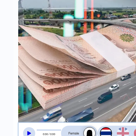
สลับเสียงอ่าน
0
:
00
/
0
:
00