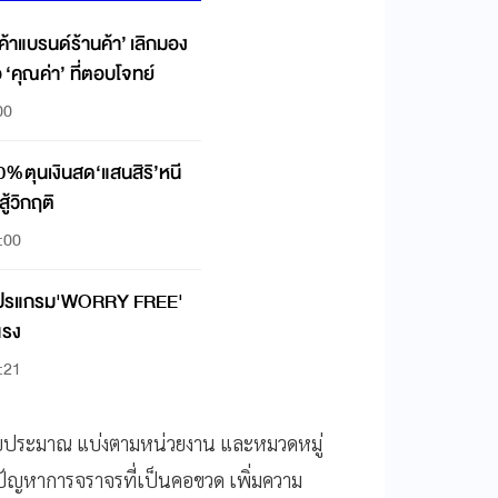
ค้าแบรนด์ร้านค้า’ เลิกมอง
อ ‘คุณค่า’ ที่ตอบโจทย์
00
0%ตุนเงินสด‘แสนสิริ’หนี
ู้วิกฤติ
:00
ยโปรแกรม'WORRY FREE'
แรง
:21
รงบประมาณ แบ่งตามหน่วยงาน และหมวดหมู่
ัญหาการจราจรที่เป็นคอขวด เพิ่มความ