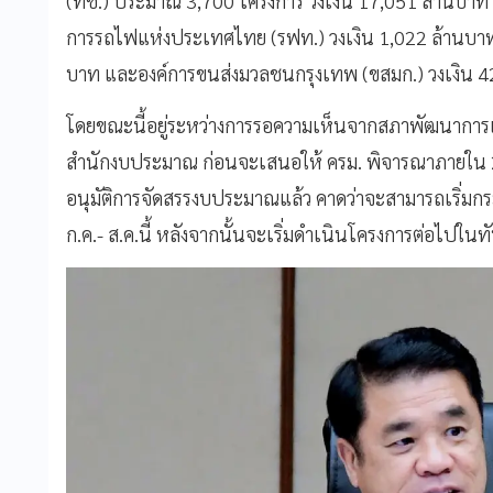
(ทช.) ประมาณ 3,700 โครงการ วงเงิน 17,051 ล้านบาท 
การรถไฟแห่งประเทศไทย (รฟท.) วงเงิน 1,022 ล้านบาท
บาท และองค์การขนส่งมวลชนกรุงเทพ (ขสมก.) วงเงิน 4
โดยขณะนี้อยู่ระหว่างการรอความเห็นจากสภาพัฒนาการ
สำนักงบประมาณ ก่อนจะเสนอให้ ครม. พิจารณาภายใน 2 ส
อนุมัติการจัดสรรงบประมาณแล้ว คาดว่าจะสามารถเริ่ม
ก.ค.- ส.ค.นี้ หลังจากนั้นจะเริ่มดำเนินโครงการต่อไปในท