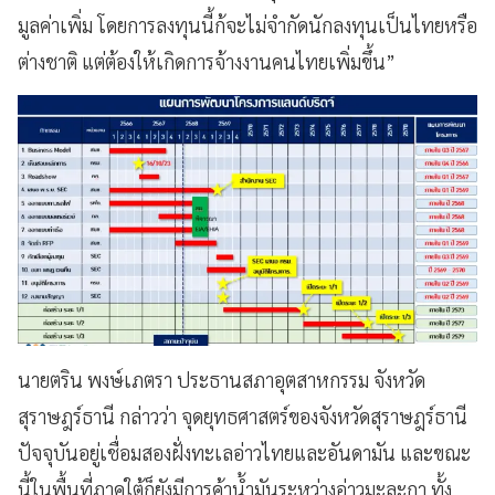
มูลค่าเพิ่ม โดยการลงทุนนี้ก้จะไม่จำกัดนักลงทุนเป็นไทยหรือ
ต่างชาติ แต่ต้องให้เกิดการจ้างงานคนไทยเพิ่มขึ้น”
นายตริน พงษ์เภตรา ประธานสภาอุตสาหกรรม จังหวัด
สุราษฎร์ธานี กล่าวว่า จุดยุทธศาสตร์ของจังหวัดสุราษฎร์ธานี
ปัจจุบันอยู่เชื่อมสองฝั่งทะเลอ่าวไทยและอันดามัน และขณะ
นี้ในพื้นที่ภาคใต้ก็ยังมีการค้าน้ำมันระหว่างอ่าวมะละกา ทั้ง