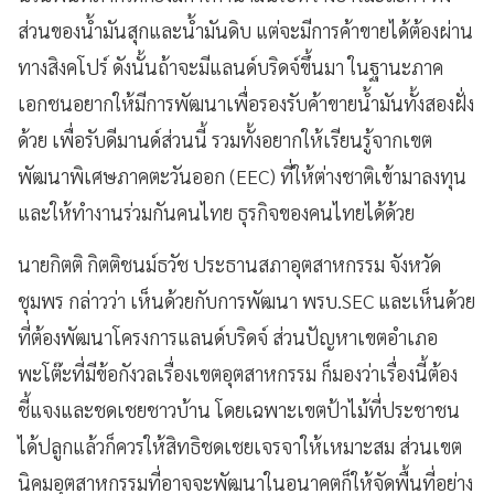
ส่วนของน้ำมันสุกและน้ำมันดิบ แต่จะมีการค้าขายได้ต้องผ่าน
ทางสิงคโปร์ ดังนั้นถ้าจะมีแลนด์บริดจ์ขึ้นมา ในฐานะภาค
เอกชนอยากให้มีการพัฒนาเพื่อรองรับค้าขายน้ำมันทั้งสองฝั่ง
ด้วย เพื่อรับดีมานด์ส่วนนี้ รวมทั้งอยากให้เรียนรู้จากเขต
พัฒนาพิเศษภาคตะวันออก (EEC) ที่ให้ต่างชาติเข้ามาลงทุน
และให้ทำงานร่วมกันคนไทย ธุรกิจของคนไทยได้ด้วย
นายกิตติ กิตติชนม์ธวัช ประธานสภาอุตสาหกรรม จังหวัด
ชุมพร กล่าวว่า เห็นด้วยกับการพัฒนา พรบ.SEC และเห็นด้วย
ที่ต้องพัฒนาโครงการแลนด์บริดจ์ ส่วนปัญหาเขตอำเภอ
พะโต๊ะที่มีข้อกังวลเรื่องเขตอุตสาหกรรม ก็มองว่าเรื่องนี้ต้อง
ชี้แจงและชดเชยชาวบ้าน โดยเฉพาะเขตป้าไม้ที่ประชาชน
ได้ปลูกแล้วก็ควรให้สิทธิชดเชยเจรจาให้เหมาะสม ส่วนเขต
นิคมอุตสาหกรรมที่อาจจะพัฒนาในอนาคตก็ให้จัดพื้นที่อย่าง