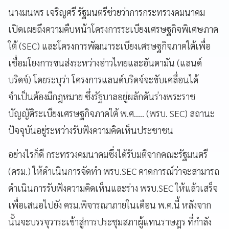
นางมนพร เจริญศรี รัฐมนตรีช่วยว่าการกระทรวงคมนาคม
เปิดเผยถึงความคืบหน้าโครงการระเบียงเศรษฐกิจพิเศษภาค
ใต้ (SEC) และโครงการพัฒนาระเบียงเศรษฐกิจภาคใต้เพื่อ
เชื่อมโยงการขนส่งระหว่างอ่าวไทยและอันดามัน (แลนด์
บริดจ์) โดยระบุว่า โครงการแลนด์บริดจ์จะขับเคลื่อนได้
จำเป็นต้องมีกฎหมาย ซึ่งรัฐบาลอยู่ผลักดันร่างพระราช
บัญญัติระเบียงเศรษฐกิจภาคใต้ พ.ศ….. (พรบ. SEC) สถานะ
ปัจจุบันอยู่ระหว่างรับฟังความคิดเห็นประชาชน
อย่างไรก็ดี กระทรวงคมนาคมซึ่งได้รับมติจากคณะรัฐมนตรี
(ครม.) ให้ดำเนินการจัดทำ พรบ.SEC คาดการณ์ว่าจะสามารถ
ดำเนินการรับฟังความคิดเห็นและร่าง พรบ.SEC ให้แล้วเสร็จ
เพื่อเสนอไปยัง ครม.พิจารณาภายในเดือน พ.ค.นี้ หลังจาก
นั้นจะบรรจุวาระเข้าสู่การประชุมสภาผู้แทนราษฎร ที่กำลัง