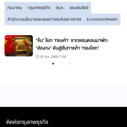
คมนาคม
กรุงเทพธุรกิจ
สนข.
แลนด์บริดจ์
สำนักงานนโยบายและแผนการขนส่งและจราจร
EconomicWealth
‘จีน’ โยก 'ทองคำ' จากลอนดอนมาพัก
‘ฮ่องกง’ ดันสู่ฮับการค้า ‘ทองโลก’
07 ส.ค. 2569 | 7:05
ติดต่อกรุงเทพธุรกิจ