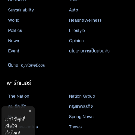
Sustainability
Auto
World
Health&Wellness
Politics
Lifestyle
News
Opinion
Event
นโยบายการเป็นส่วนตัว
นิยาย
by KaweBook
พาร์ทเนอร์
The Nation
Nation Group
คม ชัด ลึก
กรุงเทพธุรกิจ
×
Nation
Spring News
เราใช้คุกกี้
Thainewsonline
Tnews
เพื่อให้
เว็บไซต์