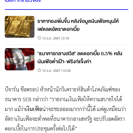
ราคาทองเพิ่มขึ้น หลังข้อมูลเงินเฟ้อหนุนให้
เฟดลดอัตราดอกเบี้ย
12 ธ.ค. 2567 | 0:19
‘ธนาคารกลางสวิส’ ลดดอกเบี้ย 0.5% หลัง
เงินเฟ้อต่ำเป้า-ฟรังก์แข็งค่า
12 ธ.ค. 2567 | 10:00
บีจาร์น ชีลดรอป หัวหน้านักวิเคราะห์สินค้าโภคภัณฑ์ของ
ธนาคาร SEB กล่าวว่า “รายงานเงินเฟ้อให้ความสบายใจได้
มาก แม้ว่า
เงินเฟ้อ
น่าจะชะลอลงมากกว่านี้ได้ แต่ดูเหมือนว่า
อัตราเงินเฟ้อจะต่ำพอที่ธนาคารกลางสหรัฐ จะปรับลดอัตรา
ดอกเบี้ยในการประชุมครั้งต่อไปได้”