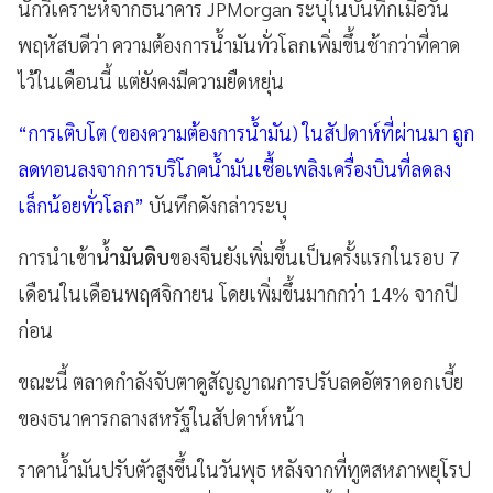
นักวิเคราะห์จากธนาคาร JPMorgan ระบุในบันทึกเมื่อวัน
พฤหัสบดีว่า ความต้องการน้ำมันทั่วโลกเพิ่มขึ้นช้ากว่าที่คาด
ไว้ในเดือนนี้ แต่ยังคงมีความยืดหยุ่น
“การเติบโต (ของความต้องการน้ำมัน) ในสัปดาห์ที่ผ่านมา ถูก
ลดทอนลงจากการบริโภคน้ำมันเชื้อเพลิงเครื่องบินที่ลดลง
เล็กน้อยทั่วโลก”
บันทึกดังกล่าวระบุ
การนำเข้า
น้ำมันดิบ
ของจีนยังเพิ่มขึ้นเป็นครั้งแรกในรอบ 7
เดือนในเดือนพฤศจิกายน โดยเพิ่มขึ้นมากกว่า 14% จากปี
ก่อน
ขณะนี้ ตลาดกำลังจับตาดูสัญญาณการปรับลดอัตราดอกเบี้ย
ของธนาคารกลางสหรัฐในสัปดาห์หน้า
ราคาน้ำมันปรับตัวสูงขึ้นในวันพุธ หลังจากที่ทูตสหภาพยุโรป