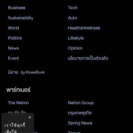
Business
Tech
Sustainability
Auto
World
Health&Wellness
Politics
Lifestyle
News
Opinion
Event
นโยบายการเป็นส่วนตัว
นิยาย
by KaweBook
พาร์ทเนอร์
The Nation
Nation Group
คม ชัด ลึก
กรุงเทพธุรกิจ
×
Nation
Spring News
เราใช้คุกกี้
Thainewsonline
Tnews
เพื่อให้