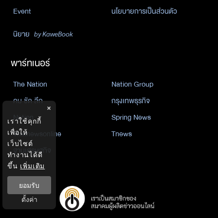
Event
นโยบายการเป็นส่วนตัว
นิยาย
by KaweBook
พาร์ทเนอร์
The Nation
Nation Group
คม ชัด ลึก
กรุงเทพธุรกิจ
×
Nation
Spring News
เราใช้คุกกี้
เพื่อให้
Thainewsonline
Tnews
เว็บไซต์
ฐานเศรษฐกิจ
ทำงานได้ดี
ขึ้น
เพิ่มเติม
ยอมรับ
ตั้งค่า