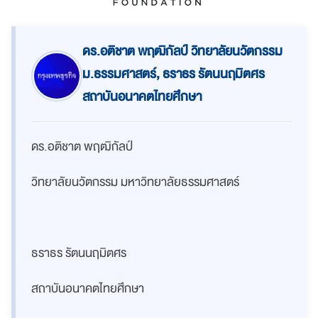
ดร.อติชาต พฤฒิกัลป์ วิทยาลัยนวัตกรรม
ม.ธรรมศาสตร์, ธราธร รัตนนฤมิตศร
สถาบันอนาคตไทยศึกษา
ดร.อติชาต พฤฒิกัลป์
วิทยาลัยนวัตกรรม มหาวิทยาลัยธรรมศาสตร์
ธราธร รัตนนฤมิตศร
สถาบันอนาคตไทยศึกษา