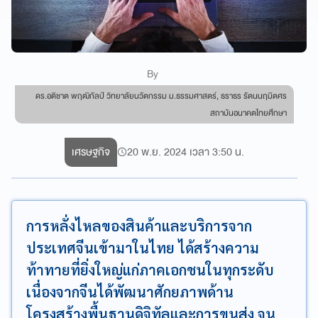
By
ดร.อติชาต พฤฒิกัลป์ วิทยาลัยนวัตกรรม ม.ธรรมศาสตร์, ธราธร รัตนนฤมิตศร
สถาบันอนาคตไทยศึกษา
เศรษฐกิจ
20 พ.ย. 2024 เวลา 3:50 น.
การหลั่งไหลของสินค้าและบริการจาก
ประเทศจีนเข้ามาในไทย ได้สร้างความ
ท้าทายที่ยิ่งใหญ่แก่ภาคเอกชนในทุกระดับ
เนื่องจากจีนได้พัฒนาศักยภาพด้าน
โครงสร้างพื้นฐานดิจิทัลและการขนส่ง จน