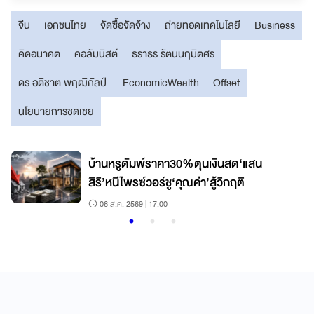
จีน
เอกชนไทย
จัดซื้อจัดจ้าง
ถ่ายทอดเทคโนโลยี
Business
คิดอนาคต
คอลัมนิสต์
ธราธร รัตนนฤมิตศร
ดร.อติชาต พฤฒิกัลป์
EconomicWealth
Offset
นโยบายการชดเชย
บ้านหรูดัมพ์ราคา30%ตุนเงินสด‘แสน
สิริ’หนีไพรซ์วอร์ชู‘คุณค่า’สู้วิกฤติ
06 ส.ค. 2569 | 17:00