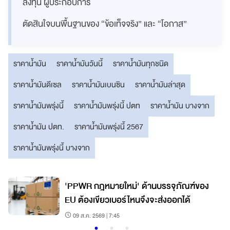
ลงทุน ผู้ประกอบการ
ตัดสินใจบนพื้นฐานของ “ข้อเท็จจริง” และ “โอกาส”
ราคาน้ำมัน
ราคาน้ำมันวันนี้
ราคาน้ำมันทุกชนิด
ราคาน้ำมันดีเซล
ราคาน้ำมันเบนซิน
ราคาน้ำมันล่าสุด
ราคาน้ำมันพรุ่งนี้
ราคาน้ำมันพรุ่งนี้ ปตท
ราคาน้ำมัน บางจาก
ราคาน้ำมัน ปตท.
ราคาน้ำมันพรุ่งนี้ 2567
ราคาน้ำมันพรุ่งนี้ บางจาก
'PPWR กฎหมายใหม่' ด้านบรรจุภัณฑ์ของ
EU ต้องเขียวเบอร์ไหนจึงจะส่งออกได้
09 ส.ค. 2569 | 7:45