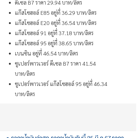
ดีเซล B7 ราคา 29.94 บาท/ลิตร
แก๊สโซฮอล์ E85 อยู่ที่ 36.29 บาท/ลิตร
แก๊สโซฮอล์ E20 อยู่ที่ 36.54 บาท/ลิตร
แก๊สโซฮอล์ 91 อยู่ที่ 37.18 บาท/ลิตร
แก๊สโซฮอล์ 95 อยู่ที่ 38.65 บาท/ลิตร
เบนซิน อยู่ที่ 46.54 บาท/ลิตร
ซูเปอร์พาวเวอร์ ดีเซล B7 ราคา 41.54
บาท/ลิตร
ซูเปอร์พาวเวอร์ แก๊สโซฮอล์ 95 อยู่ที่ 46.34
บาท/ลิตร