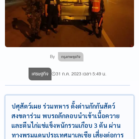
By
กรุงเทพธุรกิจ
เศรษฐกิจ
31 ก.ค. 2023 เวลา 5:49 น.
ปศุสัตว์เผย ร่วมทหาร ตั้งด่านกักกันสัตว์
สงขลาร่วม พบรถลักลอบนำเข้าเนื้อควาย
และตีนไก่แช่แข็งหนักรวมเกือบ 3 ตัน ผ่าน
ทางพรมแดนประเทศมาเลเซีย เสี่ยงต่อการ