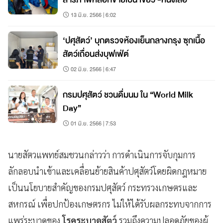
13 มิ.ย. 2566 | 6:02
‘ปศุสัตว์’ บุกตรวจห้องเย็นกลางกรุง ซุกเนื้อ
สัตว์เถื่อนส่งบุฟเฟ่ต์
02 มิ.ย. 2566 | 6:47
กรมปศุสัตว์ ชวนดื่มนม ใน “World Milk
Day”
01 มิ.ย. 2566 | 7:53
นายสัตวแพทย์สมชวนกล่าวว่า การดำเนินการจับกุมการ
ลักลอบนำเข้าและเคลื่อนย้ายสินค้าปศุสัตว์โดยผิดกฎหมาย
เป็นนโยบายสำคัญของกรมปศุสัตว์ กระทรวงเกษตรและ
สหกรณ์ เพื่อปกป้องเกษตรกร ไม่ให้ได้รับผลกระทบจากการ
แพร่ระบาดของ
โรคระบาดสัตว์
รวมถึงความปลอดภัยของผู้