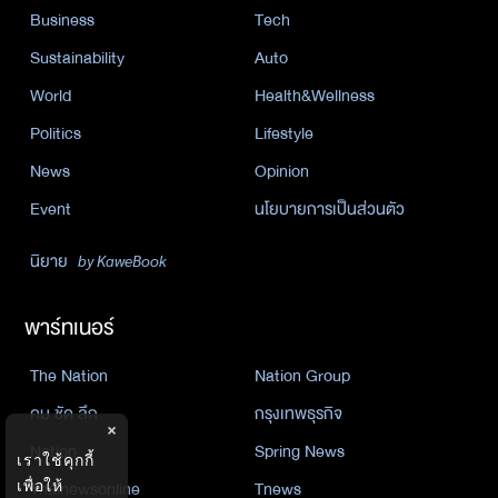
Business
Tech
Sustainability
Auto
World
Health&Wellness
Politics
Lifestyle
News
Opinion
Event
นโยบายการเป็นส่วนตัว
นิยาย
by KaweBook
พาร์ทเนอร์
The Nation
Nation Group
คม ชัด ลึก
กรุงเทพธุรกิจ
×
Nation
Spring News
เราใช้คุกกี้
เพื่อให้
Thainewsonline
Tnews