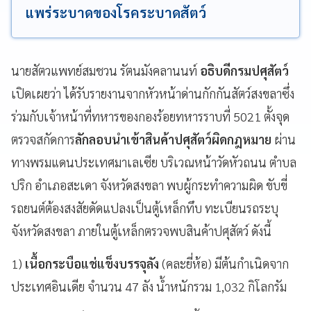
แพร่ระบาดของโรคระบาดสัตว์
นายสัตวแพทย์สมชวน รัตนมังคลานนท์
อธิบดีกรมปศุสัตว์
เปิดเผยว่า ได้รับรายงานจากหัวหน้าด่านกักกันสัตว์สงขลาซึ่ง
ร่วมกับเจ้าหน้าที่ทหารของกองร้อยทหารราบที่ 5021 ตั้งจุด
ตรวจสกัดการ
ลักลอบนำเข้าสินค้าปศุสัตว์ผิดกฎหมาย
ผ่าน
ทางพรมแดนประเทศมาเลเซีย บริเวณหน้าวัดหัวถนน ตำบล
ปริก อำเภอสะเดา จังหวัดสงขลา พบผู้กระทำความผิด ขับขี่
รถยนต์ต้องสงสัยดัดแปลงเป็นตู้เหล็กทึบ ทะเบียนรถระบุ
จังหวัดสงขลา ภายในตู้เหล็กตรวจพบสินค้าปศุสัตว์ ดังนี้
1)
เนื้อกระบือแช่แข็งบรรจุลัง
(คละยี่ห้อ) มีต้นกำเนิดจาก
ประเทศอินเดีย จำนวน 47 ลัง น้ำหนักรวม 1,032 กิโลกรัม