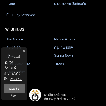
Event
นโยบายการเป็นส่วนตัว
นิยาย
by KaweBook
พาร์ทเนอร์
The Nation
Nation Group
คม ชัด ลึก
กรุงเทพธุรกิจ
×
Nation
Spring News
เราใช้คุกกี้
Thainewsonline
Tnews
เพื่อให้
เว็บไซต์
ฐานเศรษฐกิจ
ทำงานได้ดี
ขึ้น
เพิ่มเติม
ยอมรับ
ตั้งค่า