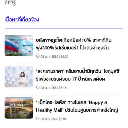
สหรัฐ
เนื้อหาที่เกี่ยวข้อง
อสังหาฯภูเก็ตเดือดยีลด์10% ราคาที่ดิน
พุ่ง300%รัสเซียเบอร์1 โปแลนด์แซงจีน
08 ส.ค. 2569 | 10:00
'สงครามราคา' ครีมอาบน้ำมีทุกวัน 'โชกุบุสซึ'
รีเฟรชแบรนด์รอบ 17 ปี หนีแข่งเดือด
08 ส.ค. 2569 | 8:18
‘แม็คโคร-โลตัส’ กางโมเดล ‘Happy &
Healthy Mall’ ปรับโฉมศูนย์การค้าครั้งใหญ่
08 ส.ค. 2569 | 6:38