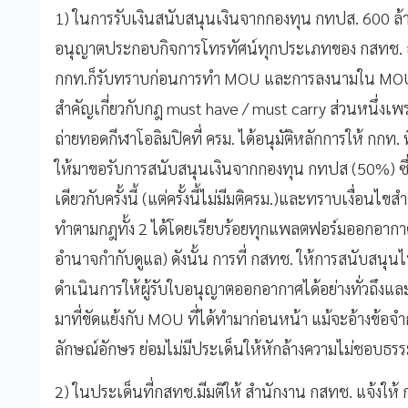
1) ในการรับเงินสนับสนุนเงินจากกองทุน กทปส. 600 ล้าน
อนุญาตประกอบกิจการโทรทัศน์ทุกประเภทของ กสทช. 
กกท.ก็รับทราบก่อนการทำ MOU และการลงนามใน MOU ที่
สำคัญเกี่ยวกับกฎ must have / must carry ส่วนหนึ่งเ
ถ่ายทอดกีฬาโอลิมปิคที่ ครม. ได้อนุมัติหลักการให้ กกท
ให้มาขอรับการสนับสนุนเงินจากกองทุน กทปส (50%) ซึ่งใ
เดียวกับครั้งนี้ (แต่ครั้งนี้ไม่มีมติครม.)และทราบเงื่อนไข
ทำตามกฎทั้ง 2 ได้โดยเรียบร้อยทุกแพลตฟอร์มออกอากาศ
อำนาจกำกับดูแล) ดังนั้น การที่ กสทช. ให้การสนับสนุน
ดำเนินการให้ผู้รับใบอนุญาตออกอากาศได้อย่างทั่วถึง
มาที่ขัดแย้งกับ MOU ที่ได้ทำมาก่อนหน้า แม้จะอ้างข้อ
ลักษณ์อักษร ย่อมไม่มีประเด็นให้หักล้างความไม่ชอบธ
2) ในประเด็นที่กสทช.มีมติให้ สำนักงาน กสทช. แจ้งให้