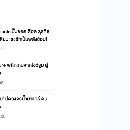
 ปั๊มยอดเดือด ธุรกิจ
ลี่ยนแรงรักเป็นพลังช้อป!
11
 พลิกเกมจากโชว์รูม สู่
ย
02
ิ้น' ปิดวงจรน้ำยาแอร์ ดัน
y
:00