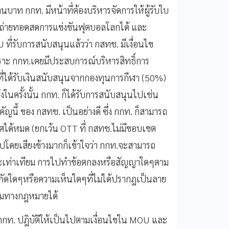
บาท กกท. มีหน้าที่ต้องบริหารจัดการให้ผู้รับใบ
ถ่ายทอดสดการแข่งขันฟุตบอลโลกได้ และ
รับการสนับสนุนแล้วว่า กสทช. มีเงื่อนไข
พราะ กกท.เคยมีประสบการณ์บริหารสิทธิ์การ
. ที่ได้รับเงินสนับสนุนจากกองทุนการกีฬา (50%)
นครั้งนั้น กกท. ก็ได้รับการสนับสนุนไปเช่น
สำคัญนี้ ของ กสทช. เป็นอย่างดี ซึ่ง กกท. ก็สามารถ
ได้หมด (ยกเว้น OTT ที่ กสทช.ไม่มีขอบเขต
ไปโดยเสียงข้างมากก็เข้าใจว่า กกท.จะสามารถ
และเท่าเทียม การไปทำข้อตกลงหรือสัญญาใดๆตาม
จำกัดใดๆหรือความเห็นใดๆที่ไม่ได้ปรากฎเป็นลาย
รรมทางกฎหมายได้
 กกท. ปฎิบัติให้เป็นไปตามเงื่อนไขใน MOU และ