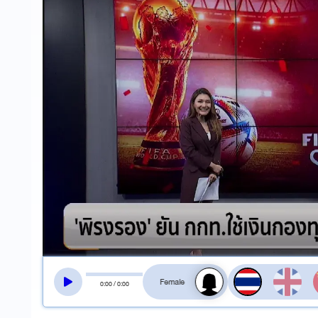
สลับเสียงอ่าน
0
:
00
/
0
:
00