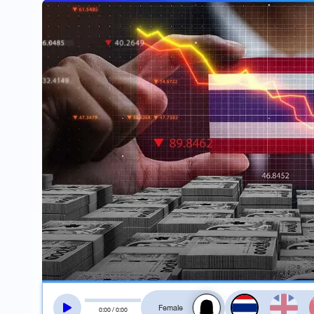
สลับเสียงอ่าน
0
:
00
/
0
:
00