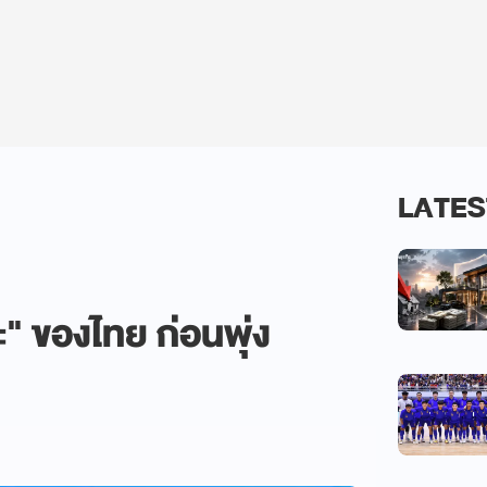
LATES
ะ" ของไทย ก่อนพุ่ง