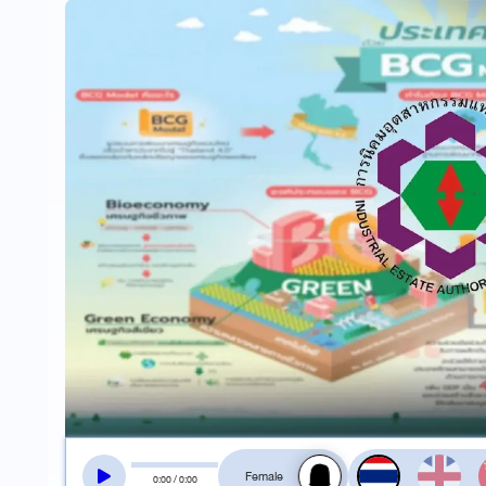
สลับเสียงอ่าน
0
:
00
/
0
:
00