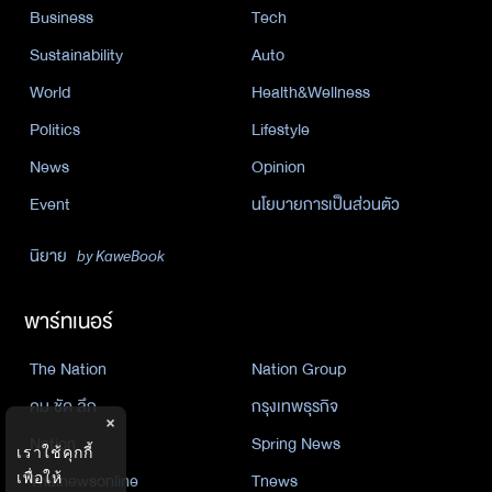
Business
Tech
Sustainability
Auto
World
Health&Wellness
Politics
Lifestyle
News
Opinion
Event
นโยบายการเป็นส่วนตัว
นิยาย
by KaweBook
พาร์ทเนอร์
The Nation
Nation Group
คม ชัด ลึก
กรุงเทพธุรกิจ
×
Nation
Spring News
เราใช้คุกกี้
Thainewsonline
Tnews
เพื่อให้