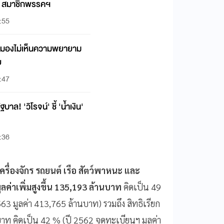
ID สมาชิกพรรคฯ
:55
มมองไม่เห็นความพยายาม
ย
:47
ฐบาล! 'วิโรจน์' ชี้ 'น้ำเงิน'
:36
รื่องจักร รถยนต์ เรือ สัตว์พาหนะ และ
ลค่าเพิ่มสูงขึ้น 135,193 ล้านบาท
คิดเป็น 49
3 มูลค่า 413,765 ล้านบาท) รวมถึง สิทธิเรียก
านบาท คิดเป็น 42 % (ปี 2562 จดทะเบียนฯ มูลค่า