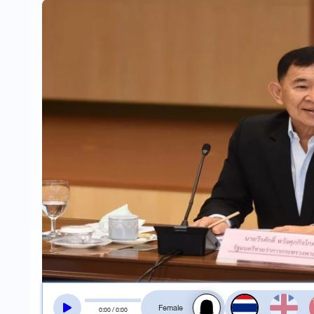
สลับเสียงอ่าน
0
:
00
/
0
:
00