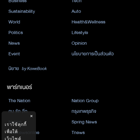
Business
Tech
Sustainability
Auto
World
Health&Wellness
Politics
Lifestyle
News
Opinion
Event
นโยบายการเป็นส่วนตัว
นิยาย
by KaweBook
พาร์ทเนอร์
The Nation
Nation Group
คม ชัด ลึก
กรุงเทพธุรกิจ
×
Nation
Spring News
เราใช้คุกกี้
Thainewsonline
Tnews
เพื่อให้
เว็บไซต์