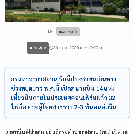
By
กรุงเทพธุรกิจ
เศรษฐกิจ
30 เม.ย. 2020 เวลา 0:00 น.
กรมท่าอากาศยาน รับมืประชาชนเดินทาง
ช่วงหยุดยาว พ.ค.นี้ เปิดสนามบิน 14 แห่ง
เที่ยวบินภายในประเทศคอนเฟิร์มแล้ว 32
ไฟล์ต คาดผู้โดยสารราว 2-3 พันคนต่อวัน
นายทวี เกศิสำอาง อธิบดีกรมท่าอากาศยาน
(ทย.) เปิดเผย