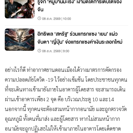
รู้จัก ‘หมู่บ้านมะเร็ง’ เงามืดใต้การเติบโตของ
จีน
08 ส.ค. 2569 | 10:00
อิทธิพล ‘สหรัฐ’ ร่วมแทรกแซง ‘เยน’ แผ่ว
จับตา ‘ญี่ปุ่น’ จ่อแทรกแซงค่าเงินระลอกใหม่
08 ส.ค. 2569 | 9:00
อย่างไรก็ดี ท่าอากาศยานดอนเมืองได้วางมาตรการคัดกรอง
ความปลอดภัยโควิด -19 ไว้อย่างเข้มข้น โดยประชาชนทุกคน
ที่จะเดินทางเข้ามายังภายในอาคารผู้โดยสาร จะสามารถเดิน
ผ่านเข้าอาคารเพียง 2 จุด คือ บริเวณประตู 10 และ14
นอกจากนี้ ทุกคนจะต้องสวมหน้ากากอนามัย และถูกตรวจวัด
อุณหภูมิ ทั้งคนที่มาส่ง และผู้โดยสาร หากไม่สวมหน้ากาก
อนามัยจะถูกปฏิเสธไม่ให้เข้ามาภายในอาคารโดยเด็ดขาด