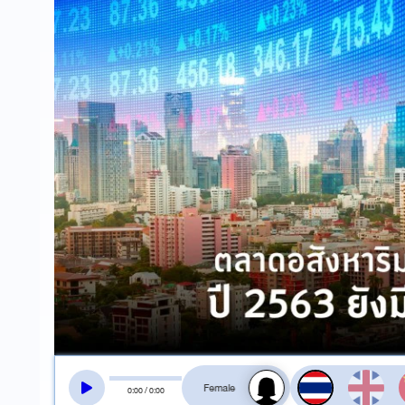
สลับเสียงอ่าน
0
:
00
/
0
:
00