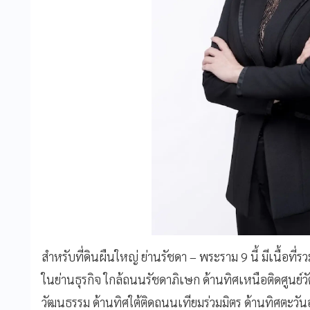
สำหรับที่ดินผืนใหญ่ ย่านรัชดา – พระราม 9 นี้ มีเนื้อที่รวม
ในย่านธุรกิจ ใกล้ถนนรัชดาภิเษก ด้านทิศเหนือติดศู
วัฒนธรรม ด้านทิศใต้ติดถนนเทียมร่วมมิตร ด้านทิศตะวั