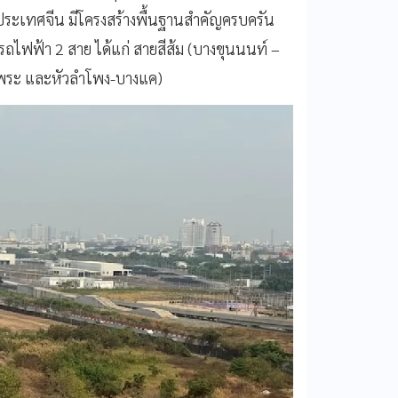
ระเทศจีน มีโครงสร้างพื้นฐานสำคัญครบครัน
งรถไฟฟ้า 2 สาย ได้แก่ สายสีส้ม (บางขุนนนท์ –
ท่าพระ และหัวลำโพง-บางแค)