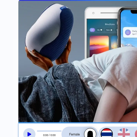
สลับเสียงอ่าน
0
:
00
/
0
:
00