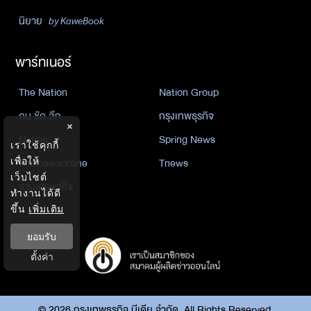
นิยาย
by KaweBook
พาร์ทเนอร์
The Nation
Nation Group
คม ชัด ลึก
กรุงเทพธุรกิจ
×
Nation
Spring News
เราใช้คุกกี้
เพื่อให้
Thainewsonline
Tnews
เว็บไซต์
ฐานเศรษฐกิจ
ทำงานได้ดี
ขึ้น
เพิ่มเติม
ยอมรับ
ตั้งค่า
©
2026
กรุงเทพธุรกิจ มีเดีย จำกัด. All Rights Reserved.