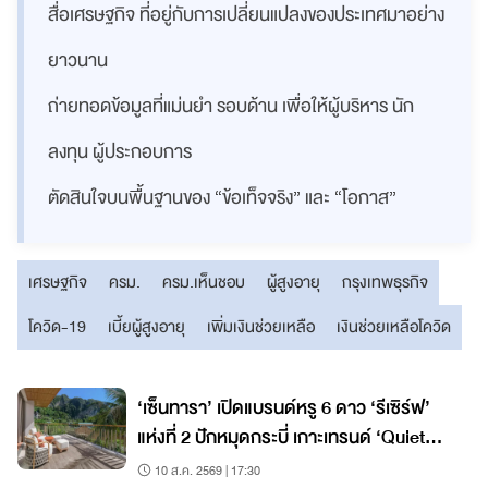
สื่อเศรษฐกิจ ที่อยู่กับการเปลี่ยนแปลงของประเทศมาอย่าง
ยาวนาน
ถ่ายทอดข้อมูลที่แม่นยำ รอบด้าน เพื่อให้ผู้บริหาร นัก
ลงทุน ผู้ประกอบการ
ตัดสินใจบนพื้นฐานของ “ข้อเท็จจริง” และ “โอกาส”
เศรษฐกิจ
ครม.
ครม.เห็นชอบ
ผู้สูงอายุ
กรุงเทพธุรกิจ
โควิด-19
เบี้ยผู้สูงอายุ
เพิ่มเงินช่วยเหลือ
เงินช่วยเหลือโควิด
‘เซ็นทารา’ เปิดแบรนด์หรู 6 ดาว ‘รีเซิร์ฟ’
แห่งที่ 2 ปักหมุดกระบี่ เกาะเทรนด์ ‘Quiet
Luxury’ โตแรง
10 ส.ค. 2569 | 17:30