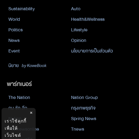
Sustainability
Auto
World
Health&Wellness
Politics
Lifestyle
News
Opinion
Event
นโยบายการเป็นส่วนตัว
นิยาย
by KaweBook
พาร์ทเนอร์
The Nation
Nation Group
คม ชัด ลึก
กรุงเทพธุรกิจ
×
Nation
Spring News
เราใช้คุกกี้
เพื่อให้
Thainewsonline
Tnews
เว็บไซต์