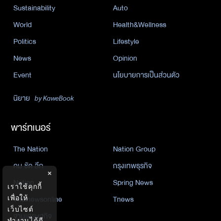
Sustainability
Auto
World
Health&Wellness
Politics
Lifestyle
News
Opinion
Event
นโยบายการเป็นส่วนตัว
นิยาย
by KaweBook
พาร์ทเนอร์
The Nation
Nation Group
คม ชัด ลึก
กรุงเทพธุรกิจ
×
Nation
Spring News
เราใช้คุกกี้
Thainewsonline
Tnews
เพื่อให้
เว็บไซต์
ฐานเศรษฐกิจ
ทำงานได้ดี