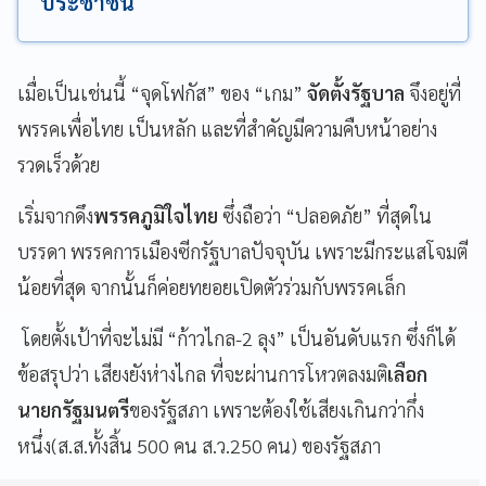
ประชาชน
เมื่อเป็นเช่นนี้ “จุดโฟกัส” ของ “เกม”
จัดตั้งรัฐบาล
จึงอยู่ที่
พรรคเพื่อไทย เป็นหลัก และที่สำคัญมีความคืบหน้าอย่าง
รวดเร็วด้วย
เริ่มจากดึง
พรรคภูมิใจไทย
ซึ่งถือว่า “ปลอดภัย” ที่สุดใน
บรรดา พรรคการเมืองซีกรัฐบาลปัจจุบัน เพราะมีกระแสโจมตี
น้อยที่สุด จากนั้นก็ค่อยทยอยเปิดตัวร่วมกับพรรคเล็ก
โดยตั้งเป้าที่จะไม่มี “ก้าวไกล-2 ลุง” เป็นอันดับแรก ซึ่งก็ได้
ข้อสรุปว่า เสียงยังห่างไกล ที่จะผ่านการโหวตลงมติ
เลือก
นายกรัฐมนตรี
ของรัฐสภา เพราะต้องใช้เสียงเกินกว่ากึ่ง
หนึ่ง(ส.ส.ทั้งสิ้น 500 คน ส.ว.250 คน) ของรัฐสภา