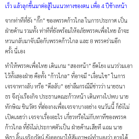
เร็ว แล้วลุกขึ้นมาต่อสู้ในแนวทางของตน เพื่อ 4 ปีข้างหน้า
จากท่าทีที่ยัง “กั๊ก” ของพรรคก้าวไกล ในการประกาศ เป็น
ฝ่ายค้าน รวมทั้ง ท่าทีที่ยังพร้อมให้อภัยพรรคเพื่อไทย ถ้าจะ
หวนกลับมาจับมือกับพรรคก้าวไกล และ 8 พรรคร่วมอีก
ครั้ง นี่เอง
ทำให้พรรคเพื่อไทย เดินเกม “สองหน้า” ยึดโยง แนวร่วมเอา
ไว้ทั้งสองฝ่าย คือทั้ง “ก้าวไกล” ที่อาจมี “เงื่อนไข” ในการ
เจรจาทางลับ หรือ “ดีลลับ” อย่าลืมกรณีมีข่าวว่า นายธนา
ธร จึงรุ่งเรืองกิจ ประธานคณะก้าวหน้า เดินทางไปพบ นาย
ทักษิณ ชินวัตร ที่ฮ่องกงเพื่อเจรจาบางอย่าง จนวันนี้ ก็ยังไม่
เปิดเผยว่า เจรจาเรื่องอะไร เกี่ยวหรือไม่กับทาทีของพรรค
ก้าวไกล ที่ยังไม่ประกาศตัวเป็น ฝ่ายค้านเสียที แถม นาย
พิธา ลิ้นเจริญรัตน์ ยังออกมาให้สัมภาษณ์ทำนองว่า อาจได้