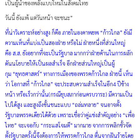
เป็นผู้นำของพลังแบบใหม่ในสังคมไทย
วันนี้ ยังแพ้ แต่วันหน้า จะชนะ”
ที่น่าวิเคราะห์อย่างสูง ก็คือ ภายในองคาพยพ “ก้าวไกล” ยังมี
ความเห็นที่แบ่งเป็นสองฝ่าย หรือไม่ ฝ่ายหนึ่งที่ส่วนใหญ่
คือ ส.ส. ยังอยากที่จะเป็นรัฐบาล มากกว่าฝ่ายค้านในการผลัก
ดันนโยบายให้เป็นผลสำเร็จ อีกฝ่ายส่วนใหญ่เป็นผู้
กุม “ยุทธศาสตร์” ทางการเมืองของพรรคก้าวไกล ฝ่ายนี้ เห็น
ว่า โอกาสที่ “ก้าวไกล” จะประสบความสำเร็จในอีก4 ปีข้าง
หน้า หรือเร็วกว่านั้น(กรณียุบสภาก่อนครบวาระ) มีความเป็น
ไปได้สูง และสูงถึงขั้นชนะแบบ “ถล่มทลาย” จนอาจตั้ง
รัฐบาลพรรคเดียวได้ด้วย เพราะเชื่อว่าคู่แข่งสำคัญอย่าง “เพื่อ
ไทย” จะเจอกับ “กระแสโจมตี” มากมาย จากการพลิกขั้วจัด
ตั้งรัฐบาลครั้งนี้จึงต้องการให้พรรคก้าวไกล ตื่นจากฝันร้ายโดย