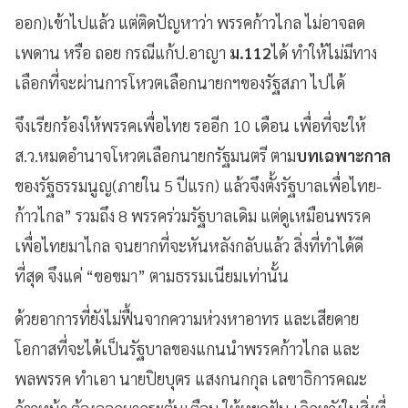
ออก)เข้าไปแล้ว แต่ติดปัญหาว่า พรรคก้าวไกล ไม่อาจลด
เพดาน หรือ ถอย กรณีแก้ป.อาญา
ม.112
ได้ ทำให้ไม่มีทาง
เลือกที่จะผ่านการโหวตเลือกนายกฯของรัฐสภา ไปได้
จึงเรียกร้องให้พรรคเพื่อไทย รออีก 10 เดือน เพื่อที่จะให้
ส.ว.หมดอำนาจโหวตเลือกนายกรัฐมนตรี ตาม
บทเฉพาะกาล
ของรัฐธรรมนูญ(ภายใน 5 ปีแรก) แล้วจึงตั้งรัฐบาลเพื่อไทย-
ก้าวไกล” รวมถึง 8 พรรคร่วมรัฐบาลเดิม แต่ดูเหมือนพรรค
เพื่อไทยมาไกล จนยากที่จะหันหลังกลับแล้ว สิ่งที่ทำได้ดี
ที่สุด จึงแค่ “ขอขมา” ตามธรรมเนียมเท่านั้น
ด้วยอาการที่ยังไม่ฟื้นจากความห่วงหาอาทร และเสียดาย
โอกาสที่จะได้เป็นรัฐบาลของแกนนำพรรคก้าวไกล และ
พลพรรค ทำเอา นายปิยบุตร แสงกนกกุล เลขาธิการคณะ