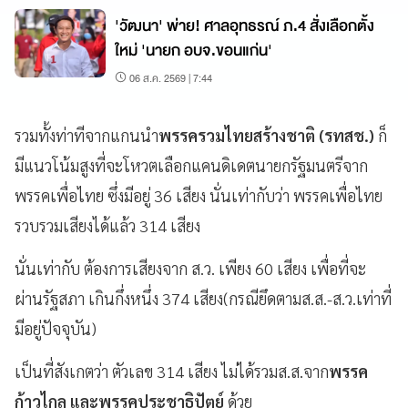
'วัฒนา' พ่าย! ศาลอุทธรณ์ ภ.4 สั่งเลือกตั้ง
ใหม่ 'นายก อบจ.ขอนแก่น'
06 ส.ค. 2569 | 7:44
รวมทั้งท่าทีจากแกนนำ
พรรครวมไทยสร้างชาติ (รทสช.)
ก็
มีแนวโน้มสูงที่จะโหวตเลือกแคนดิเดตนายกรัฐมนตรีจาก
พรรคเพื่อไทย ซึ่งมีอยู่ 36 เสียง นั่นเท่ากับว่า พรรคเพื่อไทย
รวบรวมเสียงได้แล้ว 314 เสียง
นั่นเท่ากับ ต้องการเสียงจาก ส.ว. เพียง 60 เสียง เพื่อที่จะ
ผ่านรัฐสภา เกินกึ่งหนึ่ง 374 เสียง(กรณียึดตามส.ส.-ส.ว.เท่าที่
มีอยู่ปัจจุบัน)
เป็นที่สังเกตว่า ตัวเลข 314 เสียง ไม่ได้รวมส.ส.จาก
พรรค
ก้าวไกล และพรรคประชาธิปัตย์
ด้วย