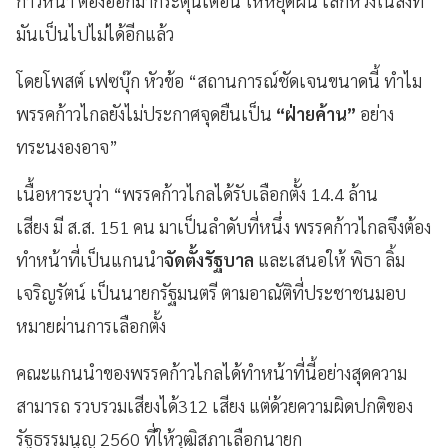
ก้าวหน้า ต้องออกมากระตุ้นเตือน ให้หยุดฝัน เลิกหวังในสิ่งที่
มันเป็นไปไม่ได้อีกแล้ว
โดยโพสต์ เฟซบุ๊ก หัวข้อ “สถานการณ์ชัดเจนขนาดนี้ ทำไม
พรรคก้าวไกลยังไม่ประกาศจุดยืนเป็น
“ฝ่ายค้าน”
อย่าง
ทระนงองอาจ”
เนื้อหาระบุว่า “พรรคก้าวไกลได้รับเลือกตั้ง 14.4 ล้าน
เสียง มี ส.ส. 151 คน มาเป็นลำดับที่หนึ่ง พรรคก้าวไกลจึงต้อง
ทำหน้าที่เป็นแกนนำ
จัดตั้งรัฐบาล
และเสนอให้ พิธา ลิ้ม
เจริญรัตน์ เป็นนายกรัฐมนตรี ตามอาณัติที่ประชาชนมอบ
หมายผ่านการเลือกตั้ง
คณะแกนนำของพรรคก้าวไกลได้ทำหน้าที่นี้อย่างสุดความ
สามารถ รวบรวมเสียงได้312 เสียง แต่ด้วยความผิดปกติของ
รัฐธรรมนูญ 2560 ที่ให้วุฒิสภาเลือกนายก